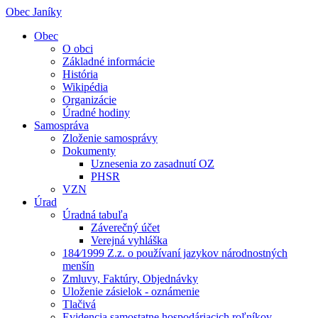
Obec Janíky
Obec
O obci
Základné informácie
História
Wikipédia
Organizácie
Úradné hodiny
Samospráva
Zloženie samosprávy
Dokumenty
Uznesenia zo zasadnutí OZ
PHSR
VZN
Úrad
Úradná tabuľa
Záverečný účet
Verejná vyhláška
184⁄1999 Z.z. o používaní jazykov národnostných
menšín
Zmluvy, Faktúry, Objednávky
Uloženie zásielok - oznámenie
Tlačivá
Evidencia samostatne hospodáriacich roľníkov