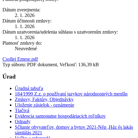
Dátum zverejnenia:
2. 1. 2026
Dátum účinnosti zmluvy:
1. 1. 2026
Dátum uzatvorenia/udelenia súhlasu s uzatvorením zmluvy:
1. 1. 2026
Platnosť zmluvy do:
Neuvedené
Csollei Emese.pdf
Typ súboru: PDF dokument, Veľkosť: 136,39 kB
Úrad
Úradná tabuľa
184⁄1999 Z.z. o používaní jazykov národnostných menšín
Zmluvy, Faktúry, Objednávky
Uloženie zásielok - oznámenie
Tlačivá
Evidencia samostatne hospodáriacich roľníkov
Odpady
Sčítanie obyvateľov, domov a bytov 2021-Nép ,Ház és lakás
sámlálás 2021