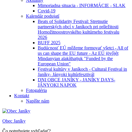
Aktuality
Mimoriadna situacia - INFORMÁCIE - SLAK
Covid-19
Kalendár podujatí
Beats of Solidarity Festival: Stretnutie
partnerských obcí v Janíkoch pri príležitosti
Hornožitnoostrovského kultúrneho festivalu
2026
BUFF 2025
Budúcnosť EÚ môžeme formovať všetci - All of
us can shape the EU future - Az EÚ jövőjét
Mindanyian alakíthatjuk "Funded by the
European Union"
Festival kultúry v Janíkoch - Cultural Festival in
Janíky- Jányoki kultúrfesztivál
DNI OBCE JANÍKY - JANÍKY DAYS-
JÁNYOKI NAPOK
Fotogaléria
Kontakt
Napíšte nám
Obec Janíky
Čo potrebujete vyhľadať?