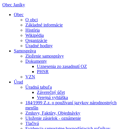
Obec Janíky
Obec
O obci
Základné informácie
História
Wikipédia
Organizácie
Úradné hodiny
Samospráva
Zloženie samosprávy
Dokumenty
Uznesenia zo zasadnutí OZ
PHSR
VZN
Úrad
Úradná tabuľa
Záverečný účet
Verejná vyhláška
184⁄1999 Z.z. o používaní jazykov národnostných
menšín
Zmluvy, Faktúry, Objednávky
Uloženie zásielok - oznámenie
Tlačivá
Evidencia samostatne hospodáriacich roľníkov