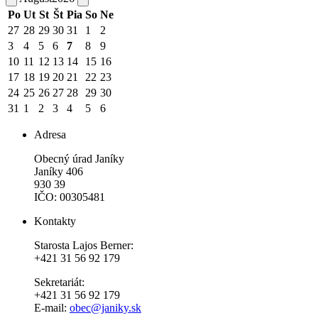
Po
Ut
St
Št
Pia
So
Ne
27
28
29
30
31
1
2
3
4
5
6
7
8
9
10
11
12
13
14
15
16
17
18
19
20
21
22
23
24
25
26
27
28
29
30
31
1
2
3
4
5
6
Adresa
Obecný úrad Janíky
Janíky 406
930 39
IČO: 00305481
Kontakty
Starosta Lajos Berner:
+421 31 56 92 179
Sekretariát:
+421 31 56 92 179
E-mail:
obec@janiky.sk