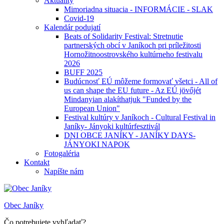
Aktuality
Mimoriadna situacia - INFORMÁCIE - SLAK
Covid-19
Kalendár podujatí
Beats of Solidarity Festival: Stretnutie
partnerských obcí v Janíkoch pri príležitosti
Hornožitnoostrovského kultúrneho festivalu
2026
BUFF 2025
Budúcnosť EÚ môžeme formovať všetci - All of
us can shape the EU future - Az EÚ jövőjét
Mindanyian alakíthatjuk "Funded by the
European Union"
Festival kultúry v Janíkoch - Cultural Festival in
Janíky- Jányoki kultúrfesztivál
DNI OBCE JANÍKY - JANÍKY DAYS-
JÁNYOKI NAPOK
Fotogaléria
Kontakt
Napíšte nám
Obec Janíky
Čo potrebujete vyhľadať?