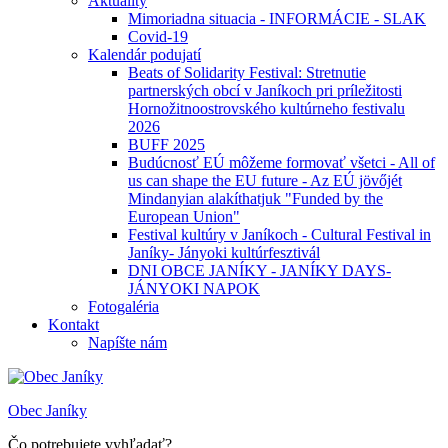
Aktuality
Mimoriadna situacia - INFORMÁCIE - SLAK
Covid-19
Kalendár podujatí
Beats of Solidarity Festival: Stretnutie
partnerských obcí v Janíkoch pri príležitosti
Hornožitnoostrovského kultúrneho festivalu
2026
BUFF 2025
Budúcnosť EÚ môžeme formovať všetci - All of
us can shape the EU future - Az EÚ jövőjét
Mindanyian alakíthatjuk "Funded by the
European Union"
Festival kultúry v Janíkoch - Cultural Festival in
Janíky- Jányoki kultúrfesztivál
DNI OBCE JANÍKY - JANÍKY DAYS-
JÁNYOKI NAPOK
Fotogaléria
Kontakt
Napíšte nám
Obec Janíky
Čo potrebujete vyhľadať?