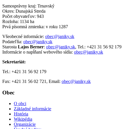
Samosprávny kraj: Trnavský
Okres: Dunajská Streda
Počet obyvateľov: 943
Rozloha: 1134 ha
Prvá písomná zmienka: v roku 1287
Všeobecné informácie:
obec@janiky.sk
Podateľňa:
obec@janiky.sk
Starosta
Lajos Berner
:
obec@janiky.sk
, Tel.: +421 31 56 92 179
Informácie o napĺňaní webového sídla:
obec@janiky.sk
Sekretariát:
Tel.: +421 31 56 92 179
Fax: +421 31 56 02 721, Email:
obec@janiky.sk
Obec
O obci
Základné informácie
História
Wikipédia
Organizácie