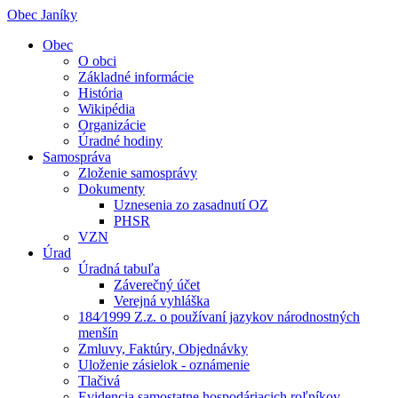
Obec Janíky
Obec
O obci
Základné informácie
História
Wikipédia
Organizácie
Úradné hodiny
Samospráva
Zloženie samosprávy
Dokumenty
Uznesenia zo zasadnutí OZ
PHSR
VZN
Úrad
Úradná tabuľa
Záverečný účet
Verejná vyhláška
184⁄1999 Z.z. o používaní jazykov národnostných
menšín
Zmluvy, Faktúry, Objednávky
Uloženie zásielok - oznámenie
Tlačivá
Evidencia samostatne hospodáriacich roľníkov