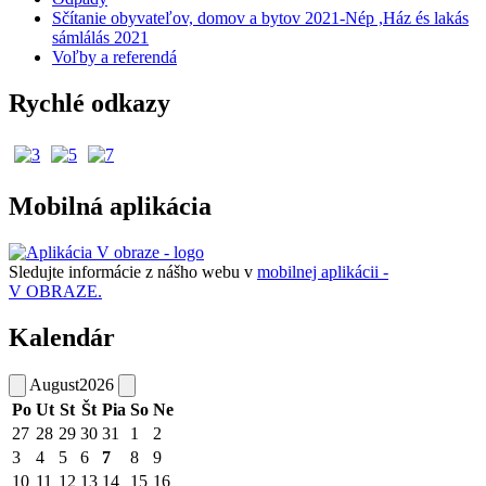
Sčítanie obyvateľov, domov a bytov 2021-Nép ,Ház és lakás
sámlálás 2021
Voľby a referendá
Rychlé odkazy
Mobilná aplikácia
Sledujte informácie z nášho webu v
mobilnej aplikácii -
V OBRAZE.
Kalendár
August
2026
Po
Ut
St
Št
Pia
So
Ne
27
28
29
30
31
1
2
3
4
5
6
7
8
9
10
11
12
13
14
15
16