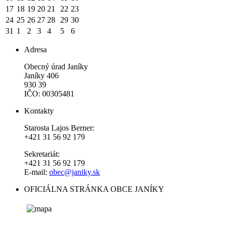
17
18
19
20
21
22
23
24
25
26
27
28
29
30
31
1
2
3
4
5
6
Adresa
Obecný úrad Janíky
Janíky 406
930 39
IČO: 00305481
Kontakty
Starosta Lajos Berner:
+421 31 56 92 179
Sekretariát:
+421 31 56 92 179
E-mail:
obec@janiky.sk
OFICIÁLNA STRÁNKA OBCE JANÍKY