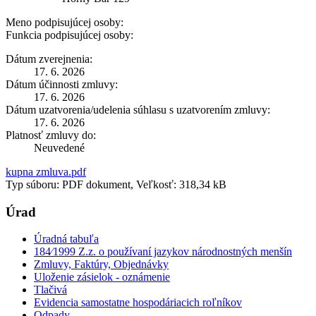
Meno podpisujúcej osoby:
Funkcia podpisujúcej osoby:
Dátum zverejnenia:
17. 6. 2026
Dátum účinnosti zmluvy:
17. 6. 2026
Dátum uzatvorenia/udelenia súhlasu s uzatvorením zmluvy:
17. 6. 2026
Platnosť zmluvy do:
Neuvedené
kupna zmluva.pdf
Typ súboru: PDF dokument, Veľkosť: 318,34 kB
Úrad
Úradná tabuľa
184⁄1999 Z.z. o používaní jazykov národnostných menšín
Zmluvy, Faktúry, Objednávky
Uloženie zásielok - oznámenie
Tlačivá
Evidencia samostatne hospodáriacich roľníkov
Odpady