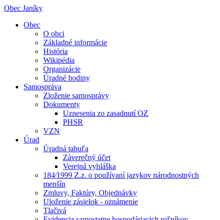
Obec Janíky
Obec
O obci
Základné informácie
História
Wikipédia
Organizácie
Úradné hodiny
Samospráva
Zloženie samosprávy
Dokumenty
Uznesenia zo zasadnutí OZ
PHSR
VZN
Úrad
Úradná tabuľa
Záverečný účet
Verejná vyhláška
184⁄1999 Z.z. o používaní jazykov národnostných
menšín
Zmluvy, Faktúry, Objednávky
Uloženie zásielok - oznámenie
Tlačivá
Evidencia samostatne hospodáriacich roľníkov