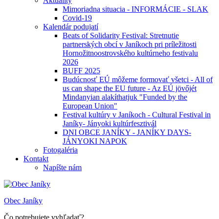
Aktuality
Mimoriadna situacia - INFORMÁCIE - SLAK
Covid-19
Kalendár podujatí
Beats of Solidarity Festival: Stretnutie
partnerských obcí v Janíkoch pri príležitosti
Hornožitnoostrovského kultúrneho festivalu
2026
BUFF 2025
Budúcnosť EÚ môžeme formovať všetci - All of
us can shape the EU future - Az EÚ jövőjét
Mindanyian alakíthatjuk "Funded by the
European Union"
Festival kultúry v Janíkoch - Cultural Festival in
Janíky- Jányoki kultúrfesztivál
DNI OBCE JANÍKY - JANÍKY DAYS-
JÁNYOKI NAPOK
Fotogaléria
Kontakt
Napíšte nám
Obec Janíky
Čo potrebujete vyhľadať?