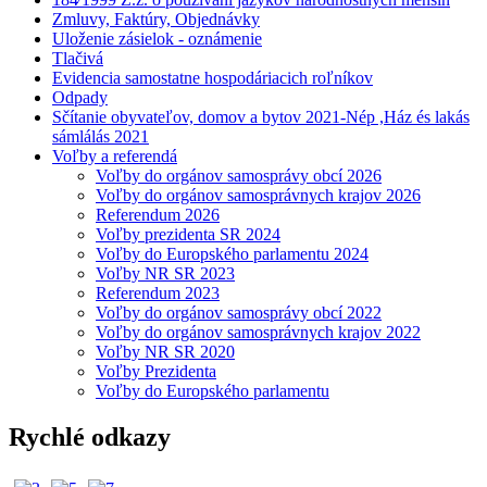
Zmluvy, Faktúry, Objednávky
Uloženie zásielok - oznámenie
Tlačivá
Evidencia samostatne hospodáriacich roľníkov
Odpady
Sčítanie obyvateľov, domov a bytov 2021-Nép ,Ház és lakás
sámlálás 2021
Voľby a referendá
Voľby do orgánov samosprávy obcí 2026
Voľby do orgánov samosprávnych krajov 2026
Referendum 2026
Voľby prezidenta SR 2024
Voľby do Europského parlamentu 2024
Voľby NR SR 2023
Referendum 2023
Voľby do orgánov samosprávy obcí 2022
Voľby do orgánov samosprávnych krajov 2022
Voľby NR SR 2020
Voľby Prezidenta
Voľby do Europského parlamentu
Rychlé odkazy