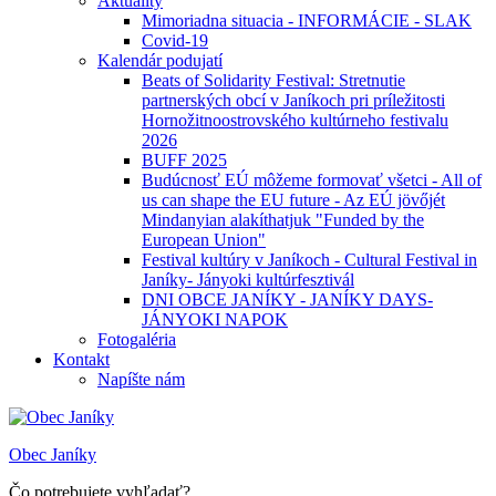
Aktuality
Mimoriadna situacia - INFORMÁCIE - SLAK
Covid-19
Kalendár podujatí
Beats of Solidarity Festival: Stretnutie
partnerských obcí v Janíkoch pri príležitosti
Hornožitnoostrovského kultúrneho festivalu
2026
BUFF 2025
Budúcnosť EÚ môžeme formovať všetci - All of
us can shape the EU future - Az EÚ jövőjét
Mindanyian alakíthatjuk "Funded by the
European Union"
Festival kultúry v Janíkoch - Cultural Festival in
Janíky- Jányoki kultúrfesztivál
DNI OBCE JANÍKY - JANÍKY DAYS-
JÁNYOKI NAPOK
Fotogaléria
Kontakt
Napíšte nám
Obec Janíky
Čo potrebujete vyhľadať?