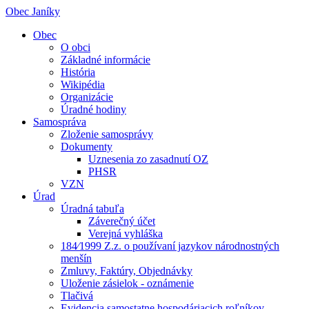
Obec Janíky
Obec
O obci
Základné informácie
História
Wikipédia
Organizácie
Úradné hodiny
Samospráva
Zloženie samosprávy
Dokumenty
Uznesenia zo zasadnutí OZ
PHSR
VZN
Úrad
Úradná tabuľa
Záverečný účet
Verejná vyhláška
184⁄1999 Z.z. o používaní jazykov národnostných
menšín
Zmluvy, Faktúry, Objednávky
Uloženie zásielok - oznámenie
Tlačivá
Evidencia samostatne hospodáriacich roľníkov