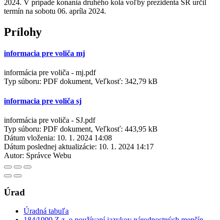
2024. V prípade konania druhého kola voľby prezidenta SR určil
termín na sobotu 06. apríla 2024.
Prílohy
informacia pre voliča mj
informácia pre voliča - mj.pdf
Typ súboru: PDF dokument, Veľkosť: 342,79 kB
informacia pre voliča sj
informácia pre voliča - SJ.pdf
Typ súboru: PDF dokument, Veľkosť: 443,95 kB
Dátum vloženia:
10. 1. 2024 14:08
Dátum poslednej aktualizácie:
10. 1. 2024 14:17
Autor:
Správce Webu
Úrad
Úradná tabuľa
184⁄1999 Z.z. o používaní jazykov národnostných menšín