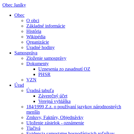
Obec Janíky
Obec
O obci
Základné informácie
História
Wikipédia
Organizácie
Úradné hodiny
Samospráva
Zloženie samosprávy
Dokumenty
Uznesenia zo zasadnutí OZ
PHSR
VZN
Úrad
Úradná tabuľa
Záverečný účet
Verejná vyhláška
184⁄1999 Z.z. o používaní jazykov národnostných
menšín
Zmluvy, Faktúry, Objednávky
Uloženie zásielok - oznámenie
Tlačivá
Evidencia samostatne hospodáriacich roľníkov