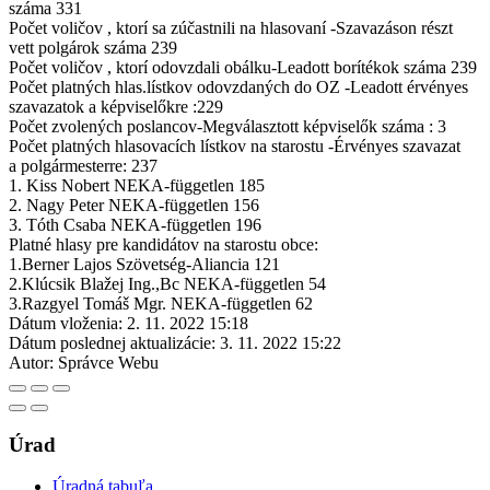
száma 331
Počet voličov , ktorí sa zúčastnili na hlasovaní -Szavazáson részt
vett polgárok száma 239
Počet voličov , ktorí odovzdali obálku-Leadott borítékok száma 239
Počet platných hlas.lístkov odovzdaných do OZ -Leadott érvényes
szavazatok a képviselőkre :229
Počet zvolených poslancov-Megválasztott képviselők száma : 3
Počet platných hlasovacích lístkov na starostu -Érvényes szavazat
a polgármesterre: 237
1. Kiss Nobert NEKA-független 185
2. Nagy Peter NEKA-független 156
3. Tóth Csaba NEKA-független 196
Platné hlasy pre kandidátov na starostu obce:
1.Berner Lajos Szövetség-Aliancia 121
2.Klúcsik Blažej Ing.,Bc NEKA-független 54
3.Razgyel Tomáš Mgr. NEKA-független 62
Dátum vloženia:
2. 11. 2022 15:18
Dátum poslednej aktualizácie:
3. 11. 2022 15:22
Autor:
Správce Webu
Úrad
Úradná tabuľa