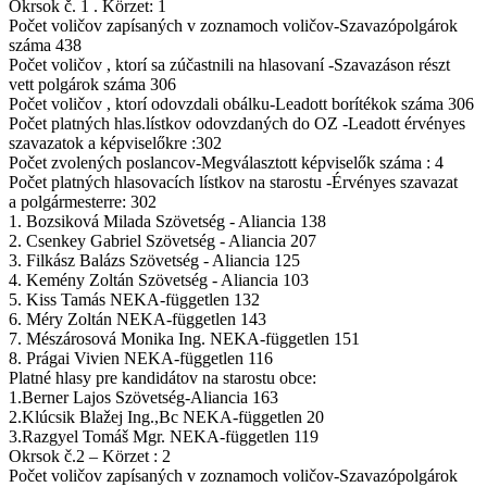
Okrsok č. 1 . Körzet: 1
Počet voličov zapísaných v zoznamoch voličov-Szavazópolgárok
száma 438
Počet voličov , ktorí sa zúčastnili na hlasovaní -Szavazáson részt
vett polgárok száma 306
Počet voličov , ktorí odovzdali obálku-Leadott borítékok száma 306
Počet platných hlas.lístkov odovzdaných do OZ -Leadott érvényes
szavazatok a képviselőkre :302
Počet zvolených poslancov-Megválasztott képviselők száma : 4
Počet platných hlasovacích lístkov na starostu -Érvényes szavazat
a polgármesterre: 302
1. Bozsiková Milada Szövetség - Aliancia 138
2. Csenkey Gabriel Szövetség - Aliancia 207
3. Filkász Balázs Szövetség - Aliancia 125
4. Kemény Zoltán Szövetség - Aliancia 103
5. Kiss Tamás NEKA-független 132
6. Méry Zoltán NEKA-független 143
7. Mészárosová Monika Ing. NEKA-független 151
8. Prágai Vivien NEKA-független 116
Platné hlasy pre kandidátov na starostu obce:
1.Berner Lajos Szövetség-Aliancia 163
2.Klúcsik Blažej Ing.,Bc NEKA-független 20
3.Razgyel Tomáš Mgr. NEKA-független 119
Okrsok č.2 – Körzet : 2
Počet voličov zapísaných v zoznamoch voličov-Szavazópolgárok