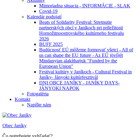
Aktuality
Mimoriadna situacia - INFORMÁCIE - SLAK
Covid-19
Kalendár podujatí
Beats of Solidarity Festival: Stretnutie
partnerských obcí v Janíkoch pri príležitosti
Hornožitnoostrovského kultúrneho festivalu
2026
BUFF 2025
Budúcnosť EÚ môžeme formovať všetci - All of
us can shape the EU future - Az EÚ jövőjét
Mindanyian alakíthatjuk "Funded by the
European Union"
Festival kultúry v Janíkoch - Cultural Festival in
Janíky- Jányoki kultúrfesztivál
DNI OBCE JANÍKY - JANÍKY DAYS-
JÁNYOKI NAPOK
Fotogaléria
Kontakt
Napíšte nám
Obec Janíky
Čo potrebujete vyhľadať?