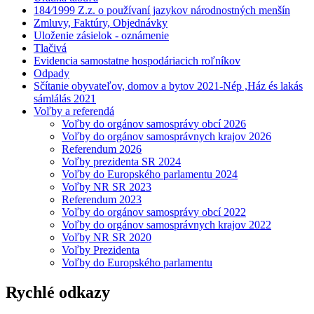
184⁄1999 Z.z. o používaní jazykov národnostných menšín
Zmluvy, Faktúry, Objednávky
Uloženie zásielok - oznámenie
Tlačivá
Evidencia samostatne hospodáriacich roľníkov
Odpady
Sčítanie obyvateľov, domov a bytov 2021-Nép ,Ház és lakás
sámlálás 2021
Voľby a referendá
Voľby do orgánov samosprávy obcí 2026
Voľby do orgánov samosprávnych krajov 2026
Referendum 2026
Voľby prezidenta SR 2024
Voľby do Europského parlamentu 2024
Voľby NR SR 2023
Referendum 2023
Voľby do orgánov samosprávy obcí 2022
Voľby do orgánov samosprávnych krajov 2022
Voľby NR SR 2020
Voľby Prezidenta
Voľby do Europského parlamentu
Rychlé odkazy