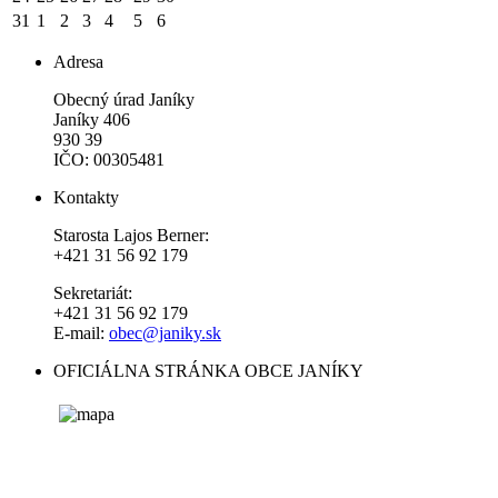
31
1
2
3
4
5
6
Adresa
Obecný úrad Janíky
Janíky 406
930 39
IČO: 00305481
Kontakty
Starosta Lajos Berner:
+421 31 56 92 179
Sekretariát:
+421 31 56 92 179
E-mail:
obec@janiky.sk
OFICIÁLNA STRÁNKA OBCE JANÍKY