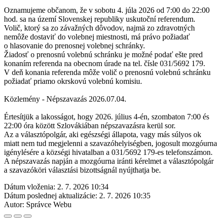
Oznamujeme občanom, že v sobotu 4. júla 2026 od 7:00 do 22:00 
hod. sa na území Slovenskej republiky uskutoční referendum.
Volič, ktorý sa zo závažných dôvodov, najmä zo zdravotných 
nemôže dostaviť do volebnej miestnosti, má právo požiadať 
o hlasovanie do prenosnej volebnej schránky.
Žiadosť o prenosnú volebnú schránku je možné podať ešte pred 
konaním referenda na obecnom úrade na tel. čísle 031/5692 179. 
V deň konania referenda môže volič o prenosnú volebnú schránku 
požiadať priamo okrskovú volebnú komisiu.
Közlemény - Népszavazás 2026.07.04. 
Értesítjük a lakosságot, hogy 2026. július 4-én, szombaton 7:00 és 
22:00 óra között Szlovákiában népszavazásra kerül sor.
Az a választópolgár, aki egészségi állapota, vagy más súlyos ok 
miatt nem tud megjelenni a szavazóhelyiségben, jogosult mozgóurna 
igénylésére a községi hivatalban a 031/5692 179-es telefonszámon. 
A népszavazás napján a mozgóurna iránti kérelmet a választópolgár 
a szavazóköri választási bizottságnál nyújthatja be. 
Dátum vloženia:
2. 7. 2026 10:34
Dátum poslednej aktualizácie:
2. 7. 2026 10:35
Autor:
Správce Webu