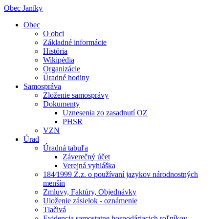
Obec Janíky
Obec
O obci
Základné informácie
História
Wikipédia
Organizácie
Úradné hodiny
Samospráva
Zloženie samosprávy
Dokumenty
Uznesenia zo zasadnutí OZ
PHSR
VZN
Úrad
Úradná tabuľa
Záverečný účet
Verejná vyhláška
184⁄1999 Z.z. o používaní jazykov národnostných
menšín
Zmluvy, Faktúry, Objednávky
Uloženie zásielok - oznámenie
Tlačivá
Evidencia samostatne hospodáriacich roľníkov