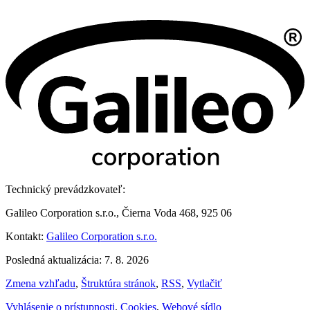
Technický prevádzkovateľ:
Galileo Corporation s.r.o., Čierna Voda 468, 925 06
Kontakt:
Galileo Corporation s.r.o.
Posledná aktualizácia: 7. 8. 2026
Zmena vzhľadu
,
Štruktúra stránok
,
RSS
,
Vytlačiť
Vyhlásenie o prístupnosti
,
Cookies
,
Webové sídlo