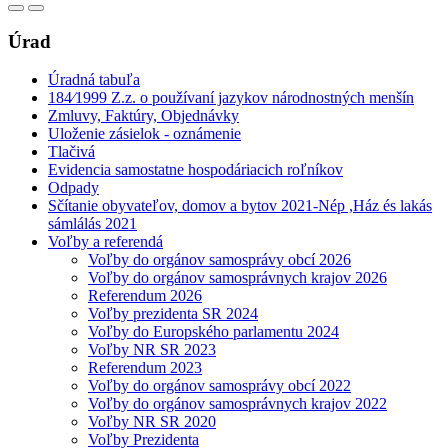
Úrad
Úradná tabuľa
184⁄1999 Z.z. o používaní jazykov národnostných menšín
Zmluvy, Faktúry, Objednávky
Uloženie zásielok - oznámenie
Tlačivá
Evidencia samostatne hospodáriacich roľníkov
Odpady
Sčítanie obyvateľov, domov a bytov 2021-Nép ,Ház és lakás
sámlálás 2021
Voľby a referendá
Voľby do orgánov samosprávy obcí 2026
Voľby do orgánov samosprávnych krajov 2026
Referendum 2026
Voľby prezidenta SR 2024
Voľby do Europského parlamentu 2024
Voľby NR SR 2023
Referendum 2023
Voľby do orgánov samosprávy obcí 2022
Voľby do orgánov samosprávnych krajov 2022
Voľby NR SR 2020
Voľby Prezidenta