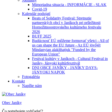
Aktuality
Mimoriadna situacia - INFORMÁCIE - SLAK
Covid-19
Kalendár podujatí
Beats of Solidarity Festival: Stretnutie
partnerských obcí v Janíkoch pri príležitosti
Hornožitnoostrovského kultúrneho festivalu
2026
BUFF 2025
Budúcnosť EÚ môžeme formovať všetci - All of
us can shape the EU future - Az EÚ jövőjét
Mindanyian alakíthatjuk "Funded by the
European Union"
Festival kultúry v Janíkoch - Cultural Festival in
Janíky- Jányoki kultúrfesztivál
DNI OBCE JANÍKY - JANÍKY DAYS-
JÁNYOKI NAPOK
Fotogaléria
Kontakt
Napíšte nám
Obec Janíky
Čo potrebujete vyhľadať?