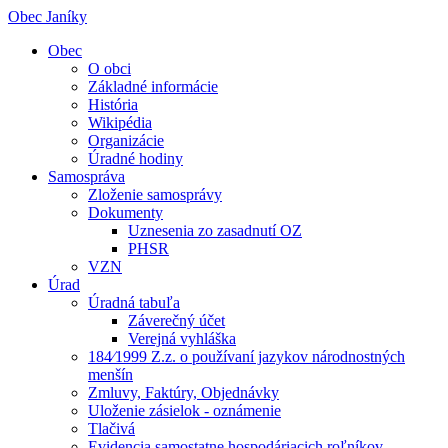
Obec Janíky
Obec
O obci
Základné informácie
História
Wikipédia
Organizácie
Úradné hodiny
Samospráva
Zloženie samosprávy
Dokumenty
Uznesenia zo zasadnutí OZ
PHSR
VZN
Úrad
Úradná tabuľa
Záverečný účet
Verejná vyhláška
184⁄1999 Z.z. o používaní jazykov národnostných
menšín
Zmluvy, Faktúry, Objednávky
Uloženie zásielok - oznámenie
Tlačivá
Evidencia samostatne hospodáriacich roľníkov