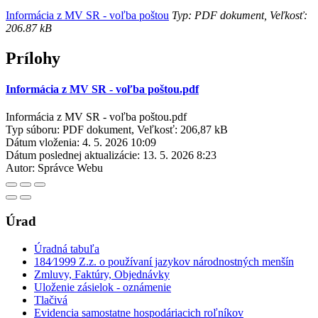
Informácia z MV SR - voľba poštou
Typ: PDF dokument, Veľkosť:
206.87 kB
Prílohy
Informácia z MV SR - voľba poštou.pdf
Informácia z MV SR - voľba poštou.pdf
Typ súboru: PDF dokument, Veľkosť: 206,87 kB
Dátum vloženia:
4. 5. 2026 10:09
Dátum poslednej aktualizácie:
13. 5. 2026 8:23
Autor:
Správce Webu
Úrad
Úradná tabuľa
184⁄1999 Z.z. o používaní jazykov národnostných menšín
Zmluvy, Faktúry, Objednávky
Uloženie zásielok - oznámenie
Tlačivá
Evidencia samostatne hospodáriacich roľníkov