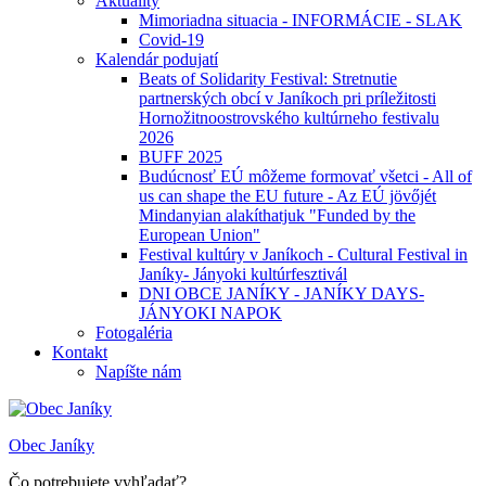
Aktuality
Mimoriadna situacia - INFORMÁCIE - SLAK
Covid-19
Kalendár podujatí
Beats of Solidarity Festival: Stretnutie
partnerských obcí v Janíkoch pri príležitosti
Hornožitnoostrovského kultúrneho festivalu
2026
BUFF 2025
Budúcnosť EÚ môžeme formovať všetci - All of
us can shape the EU future - Az EÚ jövőjét
Mindanyian alakíthatjuk "Funded by the
European Union"
Festival kultúry v Janíkoch - Cultural Festival in
Janíky- Jányoki kultúrfesztivál
DNI OBCE JANÍKY - JANÍKY DAYS-
JÁNYOKI NAPOK
Fotogaléria
Kontakt
Napíšte nám
Obec Janíky
Čo potrebujete vyhľadať?