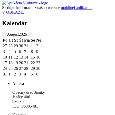
Sledujte informácie z nášho webu v
mobilnej aplikácii -
V OBRAZE.
Kalendár
August
2026
Po
Ut
St
Št
Pia
So
Ne
27
28
29
30
31
1
2
3
4
5
6
7
8
9
10
11
12
13
14
15
16
17
18
19
20
21
22
23
24
25
26
27
28
29
30
31
1
2
3
4
5
6
Adresa
Obecný úrad Janíky
Janíky 406
930 39
IČO: 00305481
Kontakty