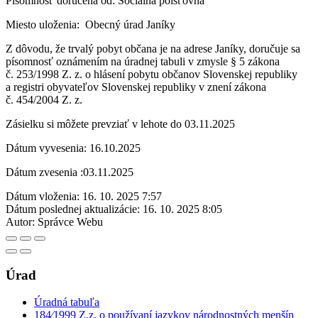
Písomnosť doručená od: Sociálna poisťovňa
Miesto uloženia: Obecný úrad Janíky
Z dôvodu, že trvalý pobyt občana je na adrese Janíky, doručuje sa
písomnosť oznámením na úradnej tabuli v zmysle § 5 zákona
č. 253/1998 Z. z. o hlásení pobytu občanov Slovenskej republiky
a registri obyvateľov Slovenskej republiky v znení zákona
č. 454/2004 Z. z.
Zásielku si môžete prevziať v lehote do 03.11.2025
Dátum vyvesenia: 16.10.2025
Dátum zvesenia :03.11.2025
Dátum vloženia:
16. 10. 2025 7:57
Dátum poslednej aktualizácie:
16. 10. 2025 8:05
Autor:
Správce Webu
Úrad
Úradná tabuľa
184⁄1999 Z.z. o používaní jazykov národnostných menšín