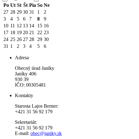
Po
Ut
St
Št
Pia
So
Ne
27
28
29
30
31
1
2
3
4
5
6
7
8
9
10
11
12
13
14
15
16
17
18
19
20
21
22
23
24
25
26
27
28
29
30
31
1
2
3
4
5
6
Adresa
Obecný úrad Janíky
Janíky 406
930 39
IČO: 00305481
Kontakty
Starosta Lajos Berner:
+421 31 56 92 179
Sekretariát:
+421 31 56 92 179
E-mail:
obec@janiky.sk