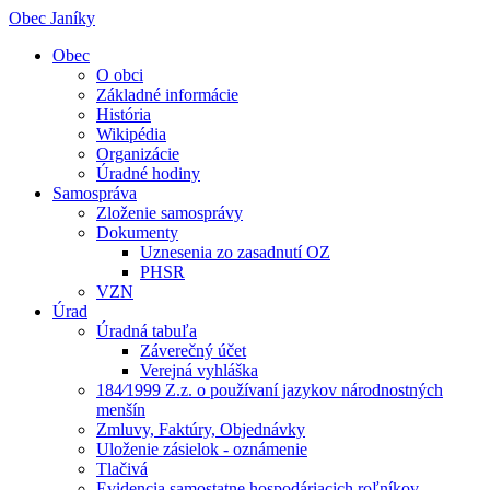
Obec Janíky
Obec
O obci
Základné informácie
História
Wikipédia
Organizácie
Úradné hodiny
Samospráva
Zloženie samosprávy
Dokumenty
Uznesenia zo zasadnutí OZ
PHSR
VZN
Úrad
Úradná tabuľa
Záverečný účet
Verejná vyhláška
184⁄1999 Z.z. o používaní jazykov národnostných
menšín
Zmluvy, Faktúry, Objednávky
Uloženie zásielok - oznámenie
Tlačivá
Evidencia samostatne hospodáriacich roľníkov