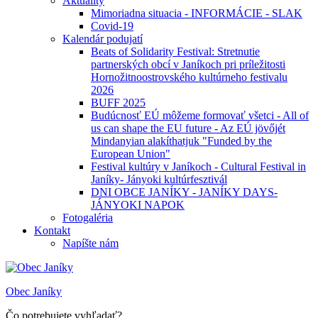
Aktuality
Mimoriadna situacia - INFORMÁCIE - SLAK
Covid-19
Kalendár podujatí
Beats of Solidarity Festival: Stretnutie
partnerských obcí v Janíkoch pri príležitosti
Hornožitnoostrovského kultúrneho festivalu
2026
BUFF 2025
Budúcnosť EÚ môžeme formovať všetci - All of
us can shape the EU future - Az EÚ jövőjét
Mindanyian alakíthatjuk "Funded by the
European Union"
Festival kultúry v Janíkoch - Cultural Festival in
Janíky- Jányoki kultúrfesztivál
DNI OBCE JANÍKY - JANÍKY DAYS-
JÁNYOKI NAPOK
Fotogaléria
Kontakt
Napíšte nám
Obec Janíky
Čo potrebujete vyhľadať?