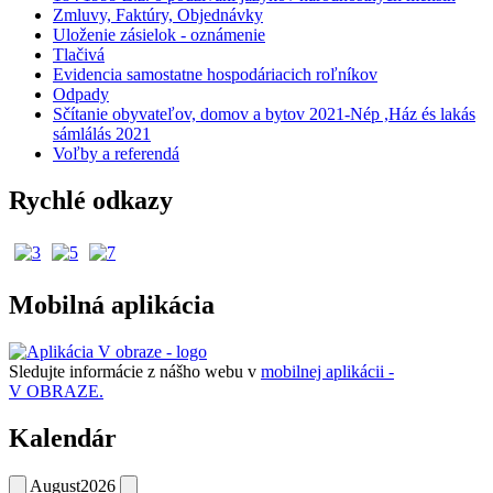
Zmluvy, Faktúry, Objednávky
Uloženie zásielok - oznámenie
Tlačivá
Evidencia samostatne hospodáriacich roľníkov
Odpady
Sčítanie obyvateľov, domov a bytov 2021-Nép ,Ház és lakás
sámlálás 2021
Voľby a referendá
Rychlé odkazy
Mobilná aplikácia
Sledujte informácie z nášho webu v
mobilnej aplikácii -
V OBRAZE.
Kalendár
August
2026