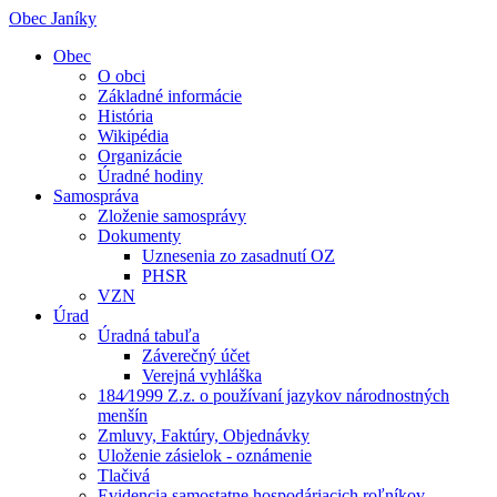
Obec Janíky
Obec
O obci
Základné informácie
História
Wikipédia
Organizácie
Úradné hodiny
Samospráva
Zloženie samosprávy
Dokumenty
Uznesenia zo zasadnutí OZ
PHSR
VZN
Úrad
Úradná tabuľa
Záverečný účet
Verejná vyhláška
184⁄1999 Z.z. o používaní jazykov národnostných
menšín
Zmluvy, Faktúry, Objednávky
Uloženie zásielok - oznámenie
Tlačivá
Evidencia samostatne hospodáriacich roľníkov