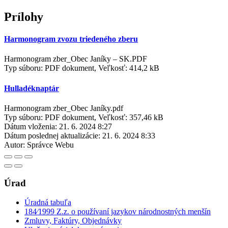
Prílohy
Harmonogram zvozu triedeného zberu
Harmonogram zber_Obec Janíky – SK.PDF
Typ súboru: PDF dokument, Veľkosť: 414,2 kB
Hulladéknaptár
Harmonogram zber_Obec Janíky.pdf
Typ súboru: PDF dokument, Veľkosť: 357,46 kB
Dátum vloženia:
21. 6. 2024 8:27
Dátum poslednej aktualizácie:
21. 6. 2024 8:33
Autor:
Správce Webu
Úrad
Úradná tabuľa
184⁄1999 Z.z. o používaní jazykov národnostných menšín
Zmluvy, Faktúry, Objednávky