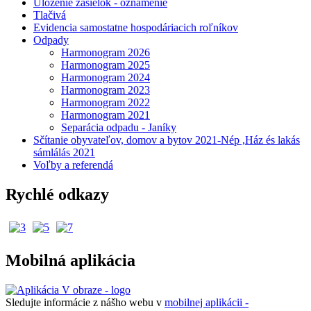
Uloženie zásielok - oznámenie
Tlačivá
Evidencia samostatne hospodáriacich roľníkov
Odpady
Harmonogram 2026
Harmonogram 2025
Harmonogram 2024
Harmonogram 2023
Harmonogram 2022
Harmonogram 2021
Separácia odpadu - Janíky
Sčítanie obyvateľov, domov a bytov 2021-Nép ,Ház és lakás
sámlálás 2021
Voľby a referendá
Rychlé odkazy
Mobilná aplikácia
Sledujte informácie z nášho webu v
mobilnej aplikácii -