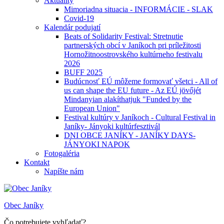
Aktuality
Mimoriadna situacia - INFORMÁCIE - SLAK
Covid-19
Kalendár podujatí
Beats of Solidarity Festival: Stretnutie
partnerských obcí v Janíkoch pri príležitosti
Hornožitnoostrovského kultúrneho festivalu
2026
BUFF 2025
Budúcnosť EÚ môžeme formovať všetci - All of
us can shape the EU future - Az EÚ jövőjét
Mindanyian alakíthatjuk "Funded by the
European Union"
Festival kultúry v Janíkoch - Cultural Festival in
Janíky- Jányoki kultúrfesztivál
DNI OBCE JANÍKY - JANÍKY DAYS-
JÁNYOKI NAPOK
Fotogaléria
Kontakt
Napíšte nám
Obec Janíky
Čo potrebujete vyhľadať?