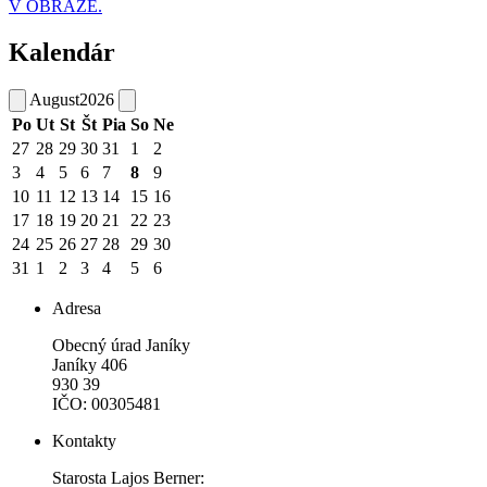
V OBRAZE.
Kalendár
August
2026
Po
Ut
St
Št
Pia
So
Ne
27
28
29
30
31
1
2
3
4
5
6
7
8
9
10
11
12
13
14
15
16
17
18
19
20
21
22
23
24
25
26
27
28
29
30
31
1
2
3
4
5
6
Adresa
Obecný úrad Janíky
Janíky 406
930 39
IČO: 00305481
Kontakty
Starosta Lajos Berner: