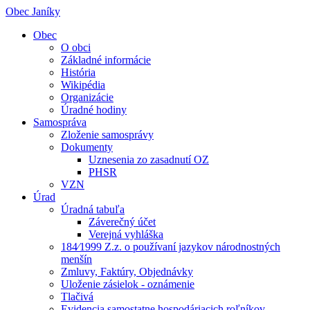
Obec Janíky
Obec
O obci
Základné informácie
História
Wikipédia
Organizácie
Úradné hodiny
Samospráva
Zloženie samosprávy
Dokumenty
Uznesenia zo zasadnutí OZ
PHSR
VZN
Úrad
Úradná tabuľa
Záverečný účet
Verejná vyhláška
184⁄1999 Z.z. o používaní jazykov národnostných
menšín
Zmluvy, Faktúry, Objednávky
Uloženie zásielok - oznámenie
Tlačivá
Evidencia samostatne hospodáriacich roľníkov