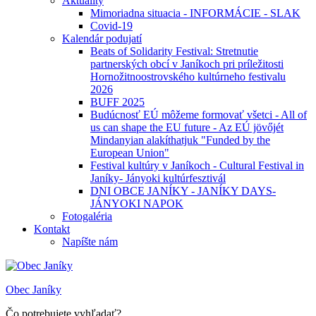
Aktuality
Mimoriadna situacia - INFORMÁCIE - SLAK
Covid-19
Kalendár podujatí
Beats of Solidarity Festival: Stretnutie
partnerských obcí v Janíkoch pri príležitosti
Hornožitnoostrovského kultúrneho festivalu
2026
BUFF 2025
Budúcnosť EÚ môžeme formovať všetci - All of
us can shape the EU future - Az EÚ jövőjét
Mindanyian alakíthatjuk "Funded by the
European Union"
Festival kultúry v Janíkoch - Cultural Festival in
Janíky- Jányoki kultúrfesztivál
DNI OBCE JANÍKY - JANÍKY DAYS-
JÁNYOKI NAPOK
Fotogaléria
Kontakt
Napíšte nám
Obec Janíky
Čo potrebujete vyhľadať?