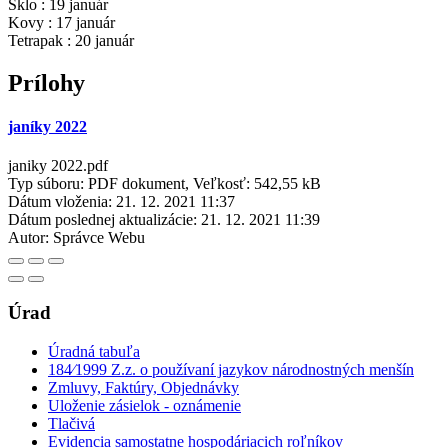
Sklo : 19 január
Kovy : 17 január
Tetrapak : 20 január
Prílohy
janíky 2022
janiky 2022.pdf
Typ súboru: PDF dokument, Veľkosť: 542,55 kB
Dátum vloženia:
21. 12. 2021 11:37
Dátum poslednej aktualizácie:
21. 12. 2021 11:39
Autor:
Správce Webu
Úrad
Úradná tabuľa
184⁄1999 Z.z. o používaní jazykov národnostných menšín
Zmluvy, Faktúry, Objednávky
Uloženie zásielok - oznámenie
Tlačivá
Evidencia samostatne hospodáriacich roľníkov