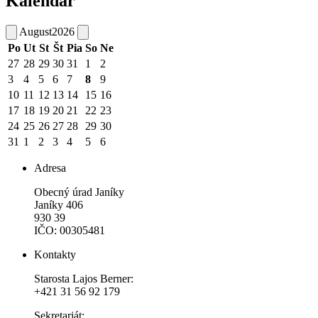
Kalendár
August
2026
Po
Ut
St
Št
Pia
So
Ne
27
28
29
30
31
1
2
3
4
5
6
7
8
9
10
11
12
13
14
15
16
17
18
19
20
21
22
23
24
25
26
27
28
29
30
31
1
2
3
4
5
6
Adresa
Obecný úrad Janíky
Janíky 406
930 39
IČO: 00305481
Kontakty
Starosta Lajos Berner:
+421 31 56 92 179
Sekretariát: