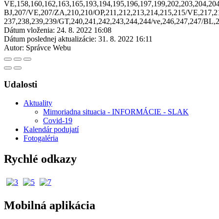
VE,158,160,162,163,165,193,194,195,196,197,199,202,203,204,204
BJ,207/VE,207/ZA,210,210/OP,211,212,213,214,215,215/VE,217,21
237,238,239,239/GT,240,241,242,243,244,244/ve,246,247,247/BL,
Dátum vloženia:
24. 8. 2022 16:08
Dátum poslednej aktualizácie:
31. 8. 2022 16:11
Autor:
Správce Webu
Udalosti
Aktuality
Mimoriadna situacia - INFORMÁCIE - SLAK
Covid-19
Kalendár podujatí
Fotogaléria
Rychlé odkazy
Mobilná aplikácia