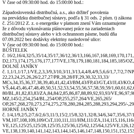
V čase od 09:30:00 hod. do 15:00:00 hod.:
Západoslovenská distribučná, a.s., ako držiteľ povolenia
na prevádzku distribučnej sústavy, podľa § 31 ods. 2 písm. t) zákona
č. 251/2012 Z. z. o energetike v platnom znení Vám oznamujeme
že z dôvodu vykonávania plánovanej práce na zariadeniach
distribučnej sústavy alebo v ich ochrannom pásme, budú dňa
07.09.2022 bez dodávky elektriny nasledovné ulice:
V čase od 09:30:00 hod. do 15:00:00 hod.:
BÚŠTELEK
č. 16/2,16/4,32/5,35/14,35/17,36/12,36/13,166,167,168,169,170,17
D2,173,174,175,176,177,177/VE,178,179,180,181,184,185,185/OZ,
DOLNÉ JANÍKY
č. 1,1/1,1/17,1/VE,2,3,3/9,3/10,3/11,3/13,4,4/8,4/9,5,6,6/1,7,7/2,7/N
22,23,24,25,26,26/2,27,27/PR,28,28/FF,29,30,32,33,33/
MCs,34,35,36,37,38,39,40,41,42,43/BM,43/FP,43/GT,43/JJ,43/KO,4
VŠ,44,45,46,47,48,49,50,51,52,53,54,55,56,57,58,59,59/1,60,61,62,
80/BL,81,82,83,83/ZA,84,84/2,85,86,87,88,89,92,93,93/VE,96,97,
MZ,145/2,254,254/BL,254/OP,255,257,264/VE,265,265/
OP,267,268,270,273,274,275,278,280,284,285,288,293,294,295/-,29
HORNÉ JANÍKY
č. 1/4,1/9,2/5,2/7,6/2,6/3,11/3,15/2,15/8,32/1,32/8,34/6,34/7,35/6,37
VM,107,108,109,109/CsT,110,111,111/HM,111/ZA,114,115,116,116/
VE,125,125/25,125/28,125/35,125/36,125/62,125/64,125/VE,126,12
VE,138,139,140,141,142,143,144,145,146,147,148,150,151,152,153