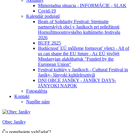
Aktuality
Mimoriadna situacia - INFORMÁCIE - SLAK
Covid-19
Kalendár podujatí
Beats of Solidarity Festival: Stretnutie
partnerských obcí v Janíkoch pri príležitosti
Hornožitnoostrovského kultúrneho festivalu
2026
BUFF 2025
Budúcnosť EÚ môžeme formovať všetci - All of
us can shape the EU future - Az EÚ jövőjét
Mindanyian alakíthatjuk "Funded by the
European Union"
Festival kultúry v Janíkoch - Cultural Festival in
Janíky- Jányoki kultúrfesztivál
DNI OBCE JANÍKY - JANÍKY DAYS-
JÁNYOKI NAPOK
Fotogaléria
Kontakt
Napíšte nám
Obec Janíky
Čo potrebujete vyhľadať?