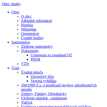
Obec Janíky
Obec
O obci
Základné informácie
História
Wikipédia
Organizácie
Úradné hodiny
Samospráva
Zloženie samosprávy
Dokumenty
Uznesenia zo zasadnutí OZ
PHSR
VZN
Úrad
Úradná tabuľa
Záverečný účet
Verejná vyhláška
184⁄1999 Z.z. o používaní jazykov národnostných
menšín
Zmluvy, Faktúry, Objednávky
Uloženie zásielok - oznámenie
Tlačivá
Evidencia samostatne hospodáriacich roľníkov