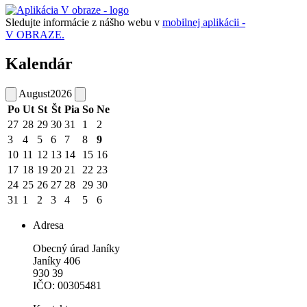
Sledujte informácie z nášho webu v
mobilnej aplikácii -
V OBRAZE.
Kalendár
August
2026
Po
Ut
St
Št
Pia
So
Ne
27
28
29
30
31
1
2
3
4
5
6
7
8
9
10
11
12
13
14
15
16
17
18
19
20
21
22
23
24
25
26
27
28
29
30
31
1
2
3
4
5
6
Adresa
Obecný úrad Janíky
Janíky 406
930 39
IČO: 00305481