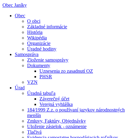
Obec Janíky
Obec
O obci
Základné informácie
História
Wikipédia
Organizácie
Úradné hodiny
Samospráva
Zloženie samosprávy
Dokumenty
Uznesenia zo zasadnutí OZ
PHSR
VZN
Úrad
Úradná tabuľa
Záverečný účet
Verejná vyhláška
184⁄1999 Z.z. o používaní jazykov národnostných
menšín
Zmluvy, Faktúry, Objednávky
Uloženie zásielok - oznámenie
Tlačivá
Evidencia samostatne hospodáriacich roľníkov