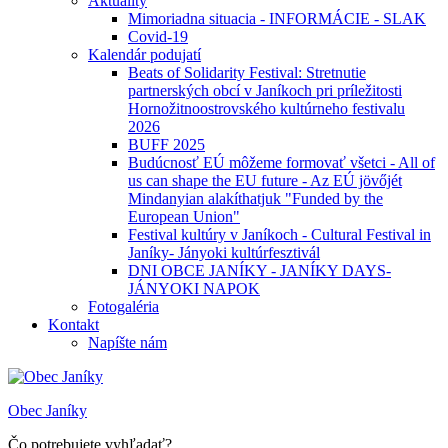
Aktuality
Mimoriadna situacia - INFORMÁCIE - SLAK
Covid-19
Kalendár podujatí
Beats of Solidarity Festival: Stretnutie
partnerských obcí v Janíkoch pri príležitosti
Hornožitnoostrovského kultúrneho festivalu
2026
BUFF 2025
Budúcnosť EÚ môžeme formovať všetci - All of
us can shape the EU future - Az EÚ jövőjét
Mindanyian alakíthatjuk "Funded by the
European Union"
Festival kultúry v Janíkoch - Cultural Festival in
Janíky- Jányoki kultúrfesztivál
DNI OBCE JANÍKY - JANÍKY DAYS-
JÁNYOKI NAPOK
Fotogaléria
Kontakt
Napíšte nám
Obec Janíky
Čo potrebujete vyhľadať?