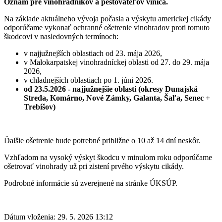
Oznam pre vinohradníkov a pestovateľov viniča.
Na základe aktuálneho vývoja počasia a výskytu americkej cikády
odporúčame vykonať ochranné ošetrenie vinohradov proti tomuto
škodcovi v nasledovných termínoch:
v najjužnejších oblastiach od 23. mája 2026,
v Malokarpatskej vinohradníckej oblasti od 27. do 29. mája
2026,
v chladnejších oblastiach po 1. júni 2026.
od 23.5.2026 - najjužnejšie oblasti (okresy Dunajská
Streda, Komárno, Nové Zámky, Galanta, Šaľa, Senec +
Trebišov)
Ďalšie ošetrenie bude potrebné približne o 10 až 14 dní neskôr.
Vzhľadom na vysoký výskyt škodcu v minulom roku odporúčame
ošetrovať vinohrady už pri zistení prvého výskytu cikády.
Podrobné informácie sú zverejnené na stránke ÚKSÚP.
Dátum vloženia:
29. 5. 2026 13:12