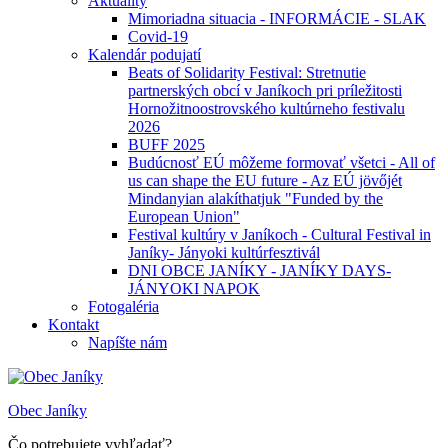
Aktuality
Mimoriadna situacia - INFORMÁCIE - SLAK
Covid-19
Kalendár podujatí
Beats of Solidarity Festival: Stretnutie
partnerských obcí v Janíkoch pri príležitosti
Hornožitnoostrovského kultúrneho festivalu
2026
BUFF 2025
Budúcnosť EÚ môžeme formovať všetci - All of
us can shape the EU future - Az EÚ jövőjét
Mindanyian alakíthatjuk "Funded by the
European Union"
Festival kultúry v Janíkoch - Cultural Festival in
Janíky- Jányoki kultúrfesztivál
DNI OBCE JANÍKY - JANÍKY DAYS-
JÁNYOKI NAPOK
Fotogaléria
Kontakt
Napíšte nám
Obec Janíky
Čo potrebujete vyhľadať?