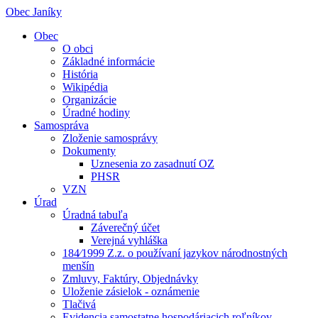
Obec Janíky
Obec
O obci
Základné informácie
História
Wikipédia
Organizácie
Úradné hodiny
Samospráva
Zloženie samosprávy
Dokumenty
Uznesenia zo zasadnutí OZ
PHSR
VZN
Úrad
Úradná tabuľa
Záverečný účet
Verejná vyhláška
184⁄1999 Z.z. o používaní jazykov národnostných
menšín
Zmluvy, Faktúry, Objednávky
Uloženie zásielok - oznámenie
Tlačivá
Evidencia samostatne hospodáriacich roľníkov