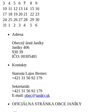
3
4
5
6
7
8
9
10
11
12
13
14
15
16
17
18
19
20
21
22
23
24
25
26
27
28
29
30
31
1
2
3
4
5
6
Adresa
Obecný úrad Janíky
Janíky 406
930 39
IČO: 00305481
Kontakty
Starosta Lajos Berner:
+421 31 56 92 179
Sekretariát:
+421 31 56 92 179
E-mail:
obec@janiky.sk
OFICIÁLNA STRÁNKA OBCE JANÍKY