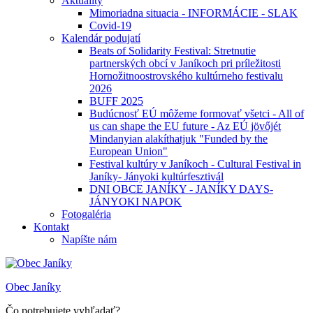
Aktuality
Mimoriadna situacia - INFORMÁCIE - SLAK
Covid-19
Kalendár podujatí
Beats of Solidarity Festival: Stretnutie
partnerských obcí v Janíkoch pri príležitosti
Hornožitnoostrovského kultúrneho festivalu
2026
BUFF 2025
Budúcnosť EÚ môžeme formovať všetci - All of
us can shape the EU future - Az EÚ jövőjét
Mindanyian alakíthatjuk "Funded by the
European Union"
Festival kultúry v Janíkoch - Cultural Festival in
Janíky- Jányoki kultúrfesztivál
DNI OBCE JANÍKY - JANÍKY DAYS-
JÁNYOKI NAPOK
Fotogaléria
Kontakt
Napíšte nám
Obec Janíky
Čo potrebujete vyhľadať?