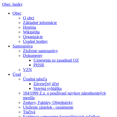
Obec Janíky
Obec
O obci
Základné informácie
História
Wikipédia
Organizácie
Úradné hodiny
Samospráva
Zloženie samosprávy
Dokumenty
Uznesenia zo zasadnutí OZ
PHSR
VZN
Úrad
Úradná tabuľa
Záverečný účet
Verejná vyhláška
184⁄1999 Z.z. o používaní jazykov národnostných
menšín
Zmluvy, Faktúry, Objednávky
Uloženie zásielok - oznámenie
Tlačivá
Evidencia samostatne hospodáriacich roľníkov