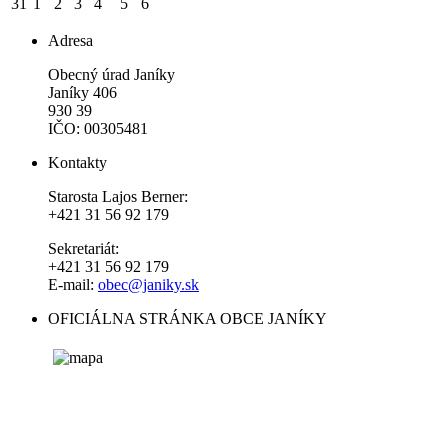
31
1
2
3
4
5
6
Adresa
Obecný úrad Janíky
Janíky 406
930 39
IČO: 00305481
Kontakty
Starosta Lajos Berner:
+421 31 56 92 179
Sekretariát:
+421 31 56 92 179
E-mail:
obec@janiky.sk
OFICIÁLNA STRÁNKA OBCE JANÍKY