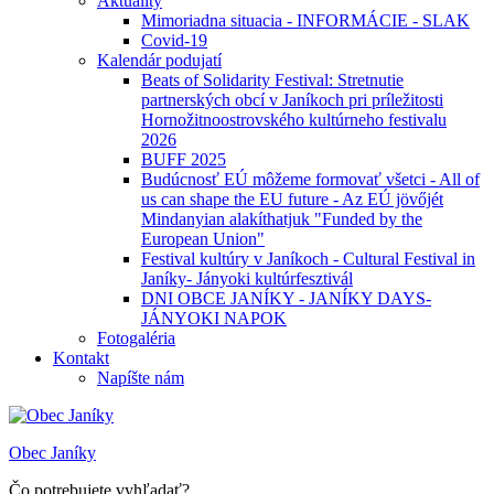
Aktuality
Mimoriadna situacia - INFORMÁCIE - SLAK
Covid-19
Kalendár podujatí
Beats of Solidarity Festival: Stretnutie
partnerských obcí v Janíkoch pri príležitosti
Hornožitnoostrovského kultúrneho festivalu
2026
BUFF 2025
Budúcnosť EÚ môžeme formovať všetci - All of
us can shape the EU future - Az EÚ jövőjét
Mindanyian alakíthatjuk "Funded by the
European Union"
Festival kultúry v Janíkoch - Cultural Festival in
Janíky- Jányoki kultúrfesztivál
DNI OBCE JANÍKY - JANÍKY DAYS-
JÁNYOKI NAPOK
Fotogaléria
Kontakt
Napíšte nám
Obec Janíky
Čo potrebujete vyhľadať?