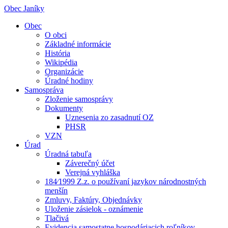
Obec Janíky
Obec
O obci
Základné informácie
História
Wikipédia
Organizácie
Úradné hodiny
Samospráva
Zloženie samosprávy
Dokumenty
Uznesenia zo zasadnutí OZ
PHSR
VZN
Úrad
Úradná tabuľa
Záverečný účet
Verejná vyhláška
184⁄1999 Z.z. o používaní jazykov národnostných
menšín
Zmluvy, Faktúry, Objednávky
Uloženie zásielok - oznámenie
Tlačivá
Evidencia samostatne hospodáriacich roľníkov