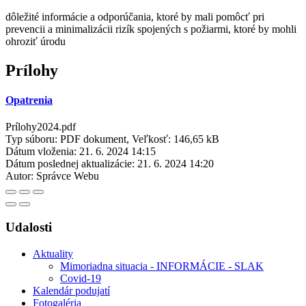
dôležité informácie a odporúčania, ktoré by mali pomôcť pri
prevencii a minimalizácii rizík spojených s požiarmi, ktoré by mohli
ohroziť úrodu
Prílohy
Opatrenia
Prílohy2024.pdf
Typ súboru: PDF dokument, Veľkosť: 146,65 kB
Dátum vloženia:
21. 6. 2024 14:15
Dátum poslednej aktualizácie:
21. 6. 2024 14:20
Autor:
Správce Webu
Udalosti
Aktuality
Mimoriadna situacia - INFORMÁCIE - SLAK
Covid-19
Kalendár podujatí
Fotogaléria