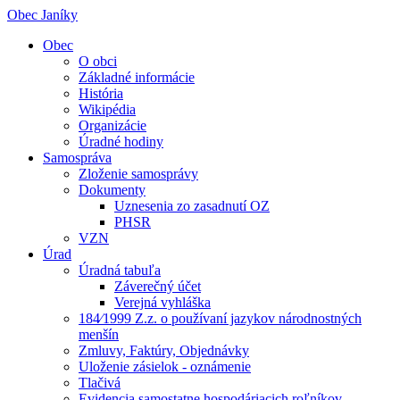
Obec Janíky
Obec
O obci
Základné informácie
História
Wikipédia
Organizácie
Úradné hodiny
Samospráva
Zloženie samosprávy
Dokumenty
Uznesenia zo zasadnutí OZ
PHSR
VZN
Úrad
Úradná tabuľa
Záverečný účet
Verejná vyhláška
184⁄1999 Z.z. o používaní jazykov národnostných
menšín
Zmluvy, Faktúry, Objednávky
Uloženie zásielok - oznámenie
Tlačivá
Evidencia samostatne hospodáriacich roľníkov