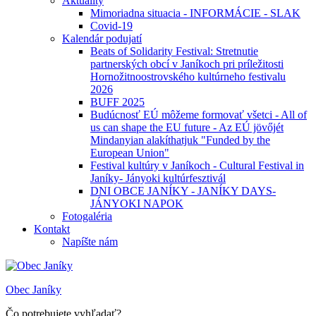
Aktuality
Mimoriadna situacia - INFORMÁCIE - SLAK
Covid-19
Kalendár podujatí
Beats of Solidarity Festival: Stretnutie
partnerských obcí v Janíkoch pri príležitosti
Hornožitnoostrovského kultúrneho festivalu
2026
BUFF 2025
Budúcnosť EÚ môžeme formovať všetci - All of
us can shape the EU future - Az EÚ jövőjét
Mindanyian alakíthatjuk "Funded by the
European Union"
Festival kultúry v Janíkoch - Cultural Festival in
Janíky- Jányoki kultúrfesztivál
DNI OBCE JANÍKY - JANÍKY DAYS-
JÁNYOKI NAPOK
Fotogaléria
Kontakt
Napíšte nám
Obec Janíky
Čo potrebujete vyhľadať?