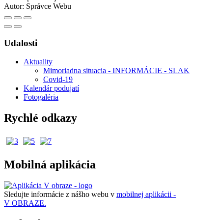
Autor:
Správce Webu
Udalosti
Aktuality
Mimoriadna situacia - INFORMÁCIE - SLAK
Covid-19
Kalendár podujatí
Fotogaléria
Rychlé odkazy
Mobilná aplikácia
Sledujte informácie z nášho webu v
mobilnej aplikácii -
V OBRAZE.