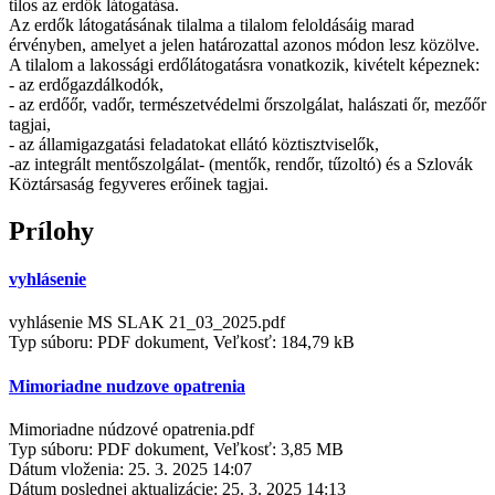
tilos az erdők látogatása.
Az erdők látogatásának tilalma a tilalom feloldásáig marad
érvényben, amelyet a jelen határozattal azonos módon lesz közölve.
A tilalom a lakossági erdőlátogatásra vonatkozik, kivételt képeznek:
- az erdőgazdálkodók,
- az erdőőr, vadőr, természetvédelmi őrszolgálat, halászati őr, mezőőr
tagjai,
- az államigazgatási feladatokat ellátó köztisztviselők,
-az integrált mentőszolgálat- (mentők, rendőr, tűzoltó) és a Szlovák
Köztársaság fegyveres erőinek tagjai.
Prílohy
vyhlásenie
vyhlásenie MS SLAK 21_03_2025.pdf
Typ súboru: PDF dokument, Veľkosť: 184,79 kB
Mimoriadne nudzove opatrenia
Mimoriadne núdzové opatrenia.pdf
Typ súboru: PDF dokument, Veľkosť: 3,85 MB
Dátum vloženia:
25. 3. 2025 14:07
Dátum poslednej aktualizácie:
25. 3. 2025 14:13