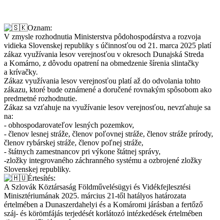
Oznam:
V zmysle rozhodnutia Ministerstva pôdohospodárstva a rozvoja
vidieka Slovenskej republiky s účinnosťou od 21. marca 2025 platí
zákaz využívania lesov verejnosťou v okresoch Dunajská Streda
a Komárno, z dôvodu opatrení na obmedzenie šírenia slintačky
a krívačky.
Zákaz využívania lesov verejnosťou platí až do odvolania tohto
zákazu, ktoré bude oznámené a doručené rovnakým spôsobom ako
predmetné rozhodnutie.
Zákaz sa vzťahuje na
využívanie lesov verejnosťou, nevzťahuje sa
na:
- obhospodarovateľov lesných pozemkov,
- členov lesnej stráže, členov poľovnej stráže, členov stráže prírody,
členov rybárskej stráže, členov poľnej stráže,
- štátnych zamestnancov pri výkone štátnej správy,
-zložky integrovaného záchranného systému a ozbrojené zložky
Slovenskej republiky.
Értesítés:
A Szlovák Köztársaság Földművelésügyi és Vidékfejlesztési
Minisztériumának 2025. március 21-től hatályos határozata
értelmében a Dunaszerdahelyi és a Komáromi járásban a fertőző
száj- és körömfájás terjedését korlátozó intézkedések értelmében