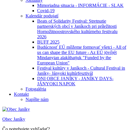
Aktuality
Mimoriadna situacia - INFORMÁCIE - SLAK
Covid-19
Kalendár podujatí
Beats of Solidarity Festival: Stretnutie
partnerských obcí v Janíkoch pri príležitosti
Hornožitnoostrovského kultúrneho festivalu
2026
BUFF 2025
Budúcnosť EÚ môžeme formovať všetci - All of
us can shape the EU future - Az EÚ jövőjét
Mindanyian alakíthatjuk "Funded by the
European Union"
Festival kultúry v Janíkoch - Cultural Festival in
Janíky- Jányoki kultúrfesztivál
DNI OBCE JANÍKY - JANÍKY DAYS-
JÁNYOKI NAPOK
Fotogaléria
Kontakt
Napíšte nám
Obec Janíky
Čo potrebujete vyhľadať?