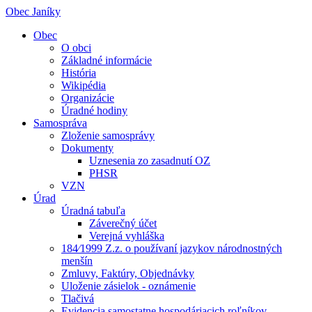
Obec Janíky
Obec
O obci
Základné informácie
História
Wikipédia
Organizácie
Úradné hodiny
Samospráva
Zloženie samosprávy
Dokumenty
Uznesenia zo zasadnutí OZ
PHSR
VZN
Úrad
Úradná tabuľa
Záverečný účet
Verejná vyhláška
184⁄1999 Z.z. o používaní jazykov národnostných
menšín
Zmluvy, Faktúry, Objednávky
Uloženie zásielok - oznámenie
Tlačivá
Evidencia samostatne hospodáriacich roľníkov