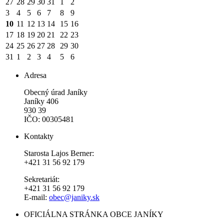
27
28
29
30
31
1
2
3
4
5
6
7
8
9
10
11
12
13
14
15
16
17
18
19
20
21
22
23
24
25
26
27
28
29
30
31
1
2
3
4
5
6
Adresa
Obecný úrad Janíky
Janíky 406
930 39
IČO: 00305481
Kontakty
Starosta Lajos Berner:
+421 31 56 92 179
Sekretariát:
+421 31 56 92 179
E-mail:
obec@janiky.sk
OFICIÁLNA STRÁNKA OBCE JANÍKY