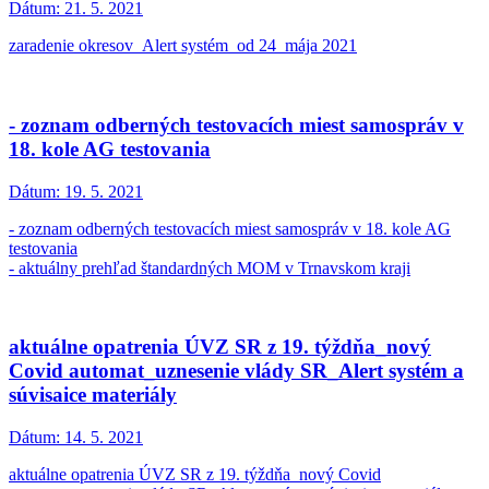
Dátum:
21. 5. 2021
zaradenie okresov_Alert systém_od 24_mája 2021
- zoznam odberných testovacích miest samospráv v
18. kole AG testovania
Dátum:
19. 5. 2021
- zoznam odberných testovacích miest samospráv v 18. kole AG
testovania
- aktuálny prehľad štandardných MOM v Trnavskom kraji
aktuálne opatrenia ÚVZ SR z 19. týždňa_nový
Covid automat_uznesenie vlády SR_Alert systém a
súvisaice materiály
Dátum:
14. 5. 2021
aktuálne opatrenia ÚVZ SR z 19. týždňa_nový Covid