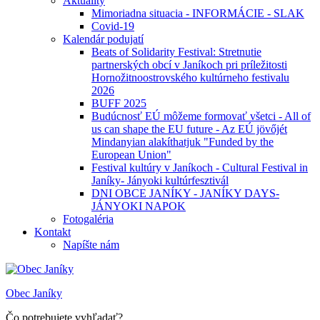
Aktuality
Mimoriadna situacia - INFORMÁCIE - SLAK
Covid-19
Kalendár podujatí
Beats of Solidarity Festival: Stretnutie
partnerských obcí v Janíkoch pri príležitosti
Hornožitnoostrovského kultúrneho festivalu
2026
BUFF 2025
Budúcnosť EÚ môžeme formovať všetci - All of
us can shape the EU future - Az EÚ jövőjét
Mindanyian alakíthatjuk "Funded by the
European Union"
Festival kultúry v Janíkoch - Cultural Festival in
Janíky- Jányoki kultúrfesztivál
DNI OBCE JANÍKY - JANÍKY DAYS-
JÁNYOKI NAPOK
Fotogaléria
Kontakt
Napíšte nám
Obec Janíky
Čo potrebujete vyhľadať?