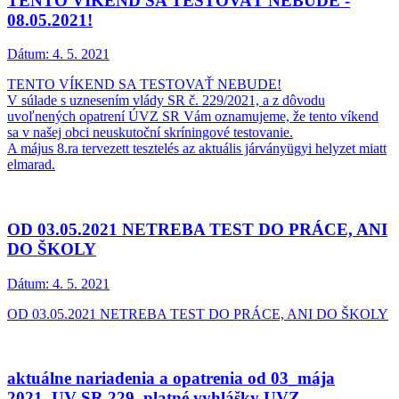
TENTO VÍKEND SA TESTOVAŤ NEBUDE -
08.05.2021!
Dátum:
4. 5. 2021
TENTO VÍKEND SA TESTOVAŤ NEBUDE!
V súlade s uznesením vlády SR č. 229/2021, a z dôvodu
uvoľnených opatrení ÚVZ SR Vám oznamujeme, že tento víkend
sa v našej obci neuskutoční skríningové testovanie.
A május 8.ra tervezett tesztelés az aktuális járványügyi helyzet miatt
elmarad.
OD 03.05.2021 NETREBA TEST DO PRÁCE, ANI
DO ŠKOLY
Dátum:
4. 5. 2021
OD 03.05.2021 NETREBA TEST DO PRÁCE, ANI DO ŠKOLY
aktuálne nariadenia a opatrenia od 03_mája
2021_UV SR 229_platné vyhlášky UVZ