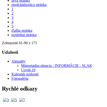
prvá stránka
predchádzajúca stránka
1
2
3
4
5
ďalšia stránka
posledná stránka
Zobrazené
61
-
90
z 171
Udalosti
Aktuality
Mimoriadna situacia - INFORMÁCIE - SLAK
Covid-19
Kalendár podujatí
Fotogaléria
Rychlé odkazy