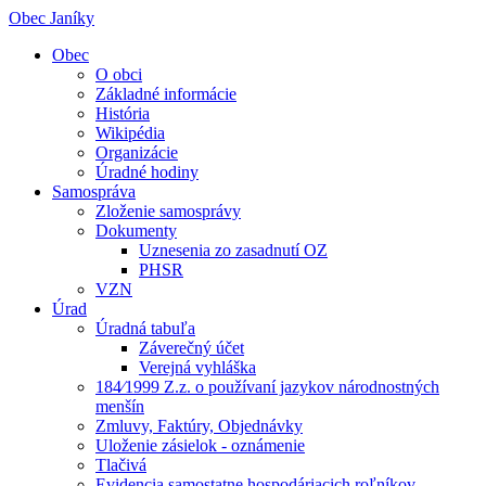
Obec Janíky
Obec
O obci
Základné informácie
História
Wikipédia
Organizácie
Úradné hodiny
Samospráva
Zloženie samosprávy
Dokumenty
Uznesenia zo zasadnutí OZ
PHSR
VZN
Úrad
Úradná tabuľa
Záverečný účet
Verejná vyhláška
184⁄1999 Z.z. o používaní jazykov národnostných
menšín
Zmluvy, Faktúry, Objednávky
Uloženie zásielok - oznámenie
Tlačivá
Evidencia samostatne hospodáriacich roľníkov