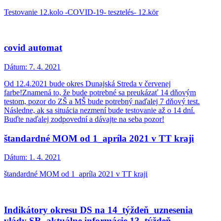
Testovanie 12.kolo -COVID-19- tesztelés- 12.kör
covid automat
Dátum:
7. 4. 2021
Od 12.4.2021 bude okres Dunajská Streda v červenej
farbe!Znamená to, že bude potrebné sa preukázať 14 dňovým
testom, pozor do ZŠ a MŠ bude potrebný naďalej 7 dňový test.
Následne, ak sa situácia nezmení bude testovanie až o 14 dní.
Buďte naďalej zodpovední a dávajte na seba pozor!
štandardné MOM od 1_apríla 2021 v TT kraji
Dátum:
1. 4. 2021
štandardné MOM od 1_apríla 2021 v TT kraji
Indikátory okresu DS na 14_týždeň_uznesenia
vlády SR_aktuálne informácie 13_týždeň