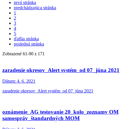
prvá stránka
predchádzajúca stránka
1
2
3
4
5
ďalšia stránka
posledná stránka
Zobrazené
61
-
90
z 171
zaradenie okresov_Alert systém_od 07_júna 2021
Dátum:
4. 6. 2021
zaradenie okresov_Alert systém_od 07_júna 2021
oznámenie_AG testovanie 20_kolo_zoznamy OM
samospráv_štandardných MOM