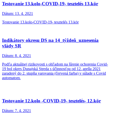
Testovanie 13.kolo-COVID-19- tesztelés 13.kör
Dátum:
13. 4. 2021
Testovanie 13.kolo-COVID-19- tesztelés 13.kör
Indikátory okresu DS na 14_týždeň_uznesenia
vlády SR
Dátum:
8. 4. 2021
Podľa aktuálnej rizikovosti s ohľadom na šírenie ochorenia Covid-
19 bol okres Dunajská Streda s účinnosťou od 12. apríla 2021
zaradený do 2. stupňa varovania (červená farba) v súlade s Covid
automatom.
Testovanie 12.kolo -COVID-19- tesztelés- 12.kör
Dátum:
7. 4. 2021