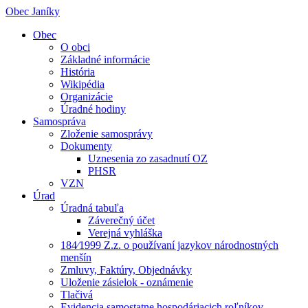
Obec Janíky
Obec
O obci
Základné informácie
História
Wikipédia
Organizácie
Úradné hodiny
Samospráva
Zloženie samosprávy
Dokumenty
Uznesenia zo zasadnutí OZ
PHSR
VZN
Úrad
Úradná tabuľa
Záverečný účet
Verejná vyhláška
184⁄1999 Z.z. o používaní jazykov národnostných
menšín
Zmluvy, Faktúry, Objednávky
Uloženie zásielok - oznámenie
Tlačivá
Evidencia samostatne hospodáriacich roľníkov