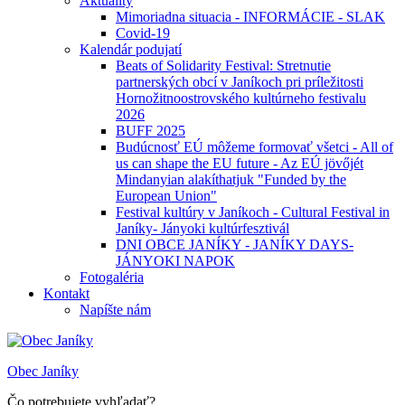
Aktuality
Mimoriadna situacia - INFORMÁCIE - SLAK
Covid-19
Kalendár podujatí
Beats of Solidarity Festival: Stretnutie
partnerských obcí v Janíkoch pri príležitosti
Hornožitnoostrovského kultúrneho festivalu
2026
BUFF 2025
Budúcnosť EÚ môžeme formovať všetci - All of
us can shape the EU future - Az EÚ jövőjét
Mindanyian alakíthatjuk "Funded by the
European Union"
Festival kultúry v Janíkoch - Cultural Festival in
Janíky- Jányoki kultúrfesztivál
DNI OBCE JANÍKY - JANÍKY DAYS-
JÁNYOKI NAPOK
Fotogaléria
Kontakt
Napíšte nám
Obec Janíky
Čo potrebujete vyhľadať?