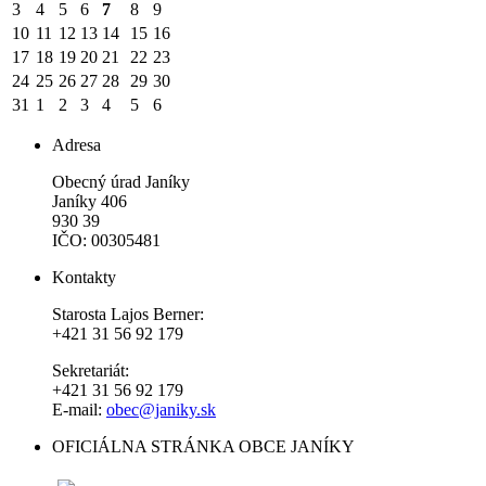
3
4
5
6
7
8
9
10
11
12
13
14
15
16
17
18
19
20
21
22
23
24
25
26
27
28
29
30
31
1
2
3
4
5
6
Adresa
Obecný úrad Janíky
Janíky 406
930 39
IČO: 00305481
Kontakty
Starosta Lajos Berner:
+421 31 56 92 179
Sekretariát:
+421 31 56 92 179
E-mail:
obec@janiky.sk
OFICIÁLNA STRÁNKA OBCE JANÍKY