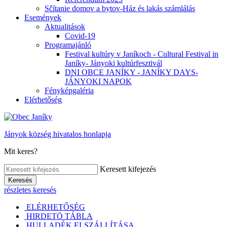
Sčítanie domov a bytov-Ház és lakás számlálás
Események
Aktualitások
Covid-19
Programajánló
Festival kultúry v Janíkoch - Cultural Festival in
Janíky- Jányoki kultúrfesztivál
DNI OBCE JANÍKY - JANÍKY DAYS-
JÁNYOKI NAPOK
Fényképgaléria
Elérhetőség
Jányok község hivatalos honlapja
Mit keres?
Keresett kifejezés
Keresés
részletes keresés
ELÉRHETŐSÉG
HIRDETÖ TÁBLA
HULLADÉK ELSZÁLLÍTÁSA