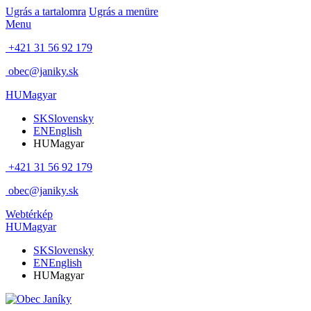
Ugrás a tartalomra
Ugrás a menüre
Menu
+421 31 56 92 179
obec@janiky.sk
HU
Magyar
SK
Slovensky
EN
English
HU
Magyar
+421 31 56 92 179
obec@janiky.sk
Webtérkép
HU
Magyar
SK
Slovensky
EN
English
HU
Magyar