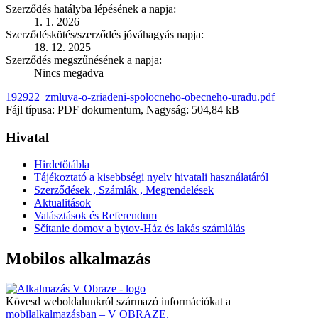
Szerződés hatályba lépésének a napja:
1. 1. 2026
Szerződéskötés/szerződés jóváhagyás napja:
18. 12. 2025
Szerződés megszűnésének a napja:
Nincs megadva
192922_zmluva-o-zriadeni-spolocneho-obecneho-uradu.pdf
Fájl típusa: PDF dokumentum, Nagyság: 504,84 kB
Hivatal
Hirdetőtábla
Tájékoztató a kisebbségi nyelv hivatali használatáról
Szerződések , Számlák , Megrendelések
Aktualitások
Valásztások és Referendum
Sčítanie domov a bytov-Ház és lakás számlálás
Mobilos alkalmazás
Kövesd weboldalunkról származó információkat a
mobilalkalmazásban – V OBRAZE.