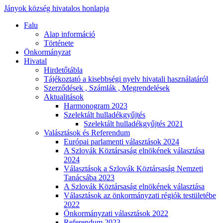
Jányok község hivatalos honlapja
Falu
Alap információ
Története
Önkormányzat
Hivatal
Hirdetőtábla
Tájékoztató a kisebbségi nyelv hivatali használatáról
Szerződések , Számlák , Megrendelések
Aktualitások
Harmonogram 2023
Szelektált hulladékgyűjtés
Szelektált hulladékgyűjtés 2021
Valásztások és Referendum
Európai parlamenti választások 2024
A Szlovák Köztársaság elnökének választása
2024
Választások a Szlovák Köztársaság Nemzeti
Tanácsába 2023
A Szlovák Köztársaság elnökének választása
Választások az önkormányzati régiók testületébe
2022
Önkormányzati választások 2022
Referendum 2023