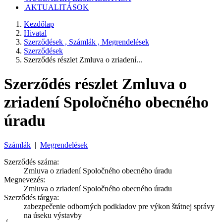
AKTUALITÁSOK
Kezdőlap
Hivatal
Szerződések , Számlák , Megrendelések
Szerződések
Szerződés részlet Zmluva o zriadení...
Szerződés részlet Zmluva o
zriadení Spoločného obecného
úradu
Számlák
|
Megrendelések
Szerződés száma:
Zmluva o zriadení Spoločného obecného úradu
Megnevezés:
Zmluva o zriadení Spoločného obecného úradu
Szerződés tárgya:
zabezpečenie odborných podkladov pre výkon štátnej správy
na úseku výstavby