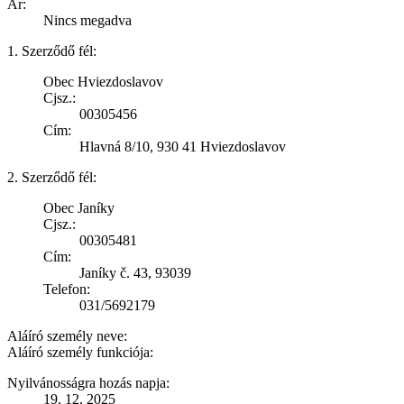
Ár:
Nincs megadva
1. Szerződő fél:
Obec Hviezdoslavov
Cjsz.:
00305456
Cím:
Hlavná 8/10, 930 41 Hviezdoslavov
2. Szerződő fél:
Obec Janíky
Cjsz.:
00305481
Cím:
Janíky č. 43, 93039
Telefon:
031/5692179
Aláíró személy neve:
Aláíró személy funkciója:
Nyilvánosságra hozás napja:
19. 12. 2025