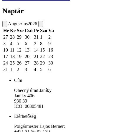
Naptár
Augusztus
2026
Hé
Ke
Sze
Csü
Pé
Szo
Va
27
28
29
30
31
1
2
3
4
5
6
7
8
9
10
11
12
13
14
15
16
17
18
19
20
21
22
23
24
25
26
27
28
29
30
31
1
2
3
4
5
6
Cím
Obecný úrad Janíky
Janíky 406
930 39
IČO: 00305481
Elérhetőség
Polgármester Lajos Berner:
+421 31 56 92 179