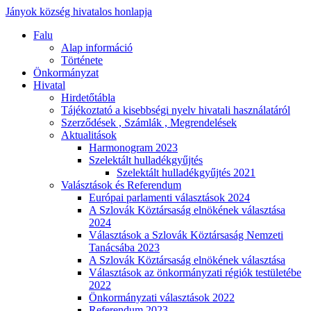
Jányok község hivatalos honlapja
Falu
Alap információ
Története
Önkormányzat
Hivatal
Hirdetőtábla
Tájékoztató a kisebbségi nyelv hivatali használatáról
Szerződések , Számlák , Megrendelések
Aktualitások
Harmonogram 2023
Szelektált hulladékgyűjtés
Szelektált hulladékgyűjtés 2021
Valásztások és Referendum
Európai parlamenti választások 2024
A Szlovák Köztársaság elnökének választása
2024
Választások a Szlovák Köztársaság Nemzeti
Tanácsába 2023
A Szlovák Köztársaság elnökének választása
Választások az önkormányzati régiók testületébe
2022
Önkormányzati választások 2022
Referendum 2023