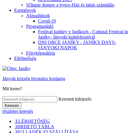
Sčítanie domov a bytov-Ház és lakás számlálás
Események
Aktualitások
Covid-19
Programajánló
Festival kultúry v Janíkoch - Cultural Festival in
Janíky- Jányoki kultúrfesztivál
DNI OBCE JANÍKY - JANÍKY DAYS-
JÁNYOKI NAPOK
Fényképgaléria
Elérhetőség
Jányok község hivatalos honlapja
Mit keres?
Keresett kifejezés
Keresés
részletes keresés
ELÉRHETŐSÉG
HIRDETÖ TÁBLA
HULLADÉK ELSZÁLLÍTÁSA