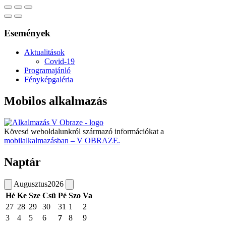
Események
Aktualitások
Covid-19
Programajánló
Fényképgaléria
Mobilos alkalmazás
Kövesd weboldalunkról származó információkat a
mobilalkalmazásban – V OBRAZE.
Naptár
Augusztus
2026
Hé
Ke
Sze
Csü
Pé
Szo
Va
27
28
29
30
31
1
2
3
4
5
6
7
8
9