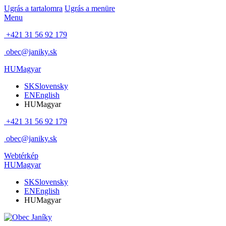
Ugrás a tartalomra
Ugrás a menüre
Menu
+421 31 56 92 179
obec@janiky.sk
HU
Magyar
SK
Slovensky
EN
English
HU
Magyar
+421 31 56 92 179
obec@janiky.sk
Webtérkép
HU
Magyar
SK
Slovensky
EN
English
HU
Magyar