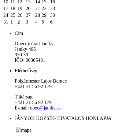
10
11
12
13
14
15
16
17
18
19
20
21
22
23
24
25
26
27
28
29
30
31
1
2
3
4
5
6
Cím
Obecný úrad Janíky
Janíky 406
930 39
IČO: 00305481
Elérhetőség
Polgármester Lajos Berner:
+421 31 56 92 179
Titkárság:
+421 31 56 92 179
E-mail:
obec@janiky.sk
JÁNYOK KÖZSÉG HIVATALOS HONLAPJA