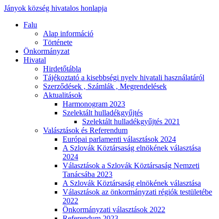
Jányok község hivatalos honlapja
Falu
Alap információ
Története
Önkormányzat
Hivatal
Hirdetőtábla
Tájékoztató a kisebbségi nyelv hivatali használatáról
Szerződések , Számlák , Megrendelések
Aktualitások
Harmonogram 2023
Szelektált hulladékgyűjtés
Szelektált hulladékgyűjtés 2021
Valásztások és Referendum
Európai parlamenti választások 2024
A Szlovák Köztársaság elnökének választása
2024
Választások a Szlovák Köztársaság Nemzeti
Tanácsába 2023
A Szlovák Köztársaság elnökének választása
Választások az önkormányzati régiók testületébe
2022
Önkormányzati választások 2022
Referendum 2023