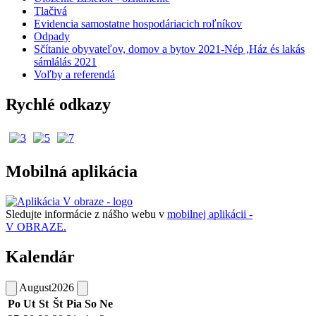
Tlačivá
Evidencia samostatne hospodáriacich roľníkov
Odpady
Sčítanie obyvateľov, domov a bytov 2021-Nép ,Ház és lakás
sámlálás 2021
Voľby a referendá
Rychlé odkazy
Mobilná aplikácia
Sledujte informácie z nášho webu v
mobilnej aplikácii -
V OBRAZE.
Kalendár
August
2026
Po
Ut
St
Št
Pia
So
Ne