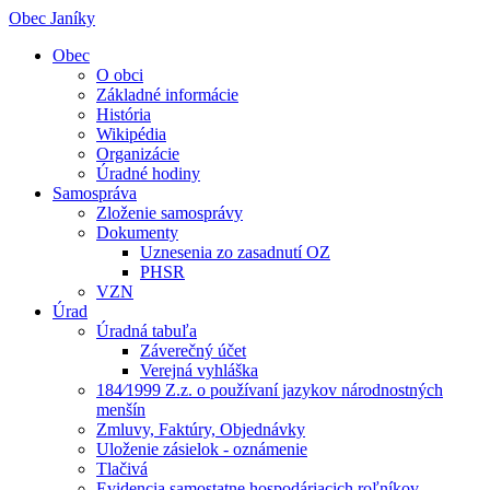
Obec Janíky
Obec
O obci
Základné informácie
História
Wikipédia
Organizácie
Úradné hodiny
Samospráva
Zloženie samosprávy
Dokumenty
Uznesenia zo zasadnutí OZ
PHSR
VZN
Úrad
Úradná tabuľa
Záverečný účet
Verejná vyhláška
184⁄1999 Z.z. o používaní jazykov národnostných
menšín
Zmluvy, Faktúry, Objednávky
Uloženie zásielok - oznámenie
Tlačivá
Evidencia samostatne hospodáriacich roľníkov