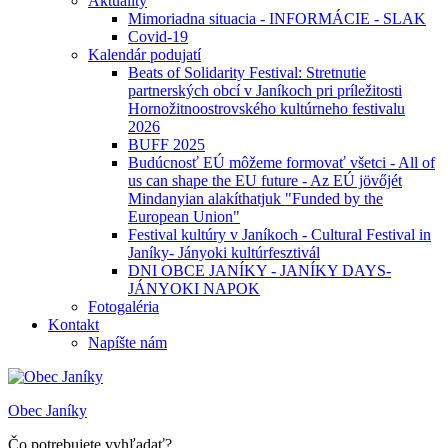
Aktuality
Mimoriadna situacia - INFORMÁCIE - SLAK
Covid-19
Kalendár podujatí
Beats of Solidarity Festival: Stretnutie
partnerských obcí v Janíkoch pri príležitosti
Hornožitnoostrovského kultúrneho festivalu
2026
BUFF 2025
Budúcnosť EÚ môžeme formovať všetci - All of
us can shape the EU future - Az EÚ jövőjét
Mindanyian alakíthatjuk "Funded by the
European Union"
Festival kultúry v Janíkoch - Cultural Festival in
Janíky- Jányoki kultúrfesztivál
DNI OBCE JANÍKY - JANÍKY DAYS-
JÁNYOKI NAPOK
Fotogaléria
Kontakt
Napíšte nám
Obec Janíky
Čo potrebujete vyhľadať?