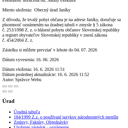
Písomnosť doručená od: Súdny exekútor
Miesto uloženia: Obecný úrad Janíky
Z dôvodu, že trvalý pobyt občana je na adrese Janíky, doručuje sa
písomnosť oznámením na úradnej tabuli v zmysle § 5 zákona
č. 253/1998 Z. z. o hlásení pobytu občanov Slovenskej republiky
a registri obyvateľov Slovenskej republiky v znení zákona
č. 454/2004 Z. z.
Zásielku si môžete prevziať v lehote do 04. 07. 2026
Dátum vyvesenia: 16. 06. 2026
Dátum vloženia:
16. 6. 2026 11:51
Dátum poslednej aktualizácie:
16. 6. 2026 11:52
Autor:
Správce Webu
Úrad
Úradná tabuľa
184⁄1999 Z.z. o používaní jazykov národnostných menšín
Zmluvy, Faktúry, Objednávky
Uloženie zásielok - oznámenie