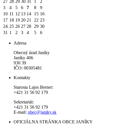
27
28
29
30
31
1
2
3
4
5
6
7
8
9
10
11
12
13
14
15
16
17
18
19
20
21
22
23
24
25
26
27
28
29
30
31
1
2
3
4
5
6
Adresa
Obecný úrad Janíky
Janíky 406
930 39
IČO: 00305481
Kontakty
Starosta Lajos Berner:
+421 31 56 92 179
Sekretariát:
+421 31 56 92 179
E-mail:
obec@janiky.sk
OFICIÁLNA STRÁNKA OBCE JANÍKY