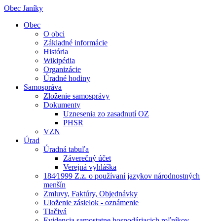
Obec Janíky
Obec
O obci
Základné informácie
História
Wikipédia
Organizácie
Úradné hodiny
Samospráva
Zloženie samosprávy
Dokumenty
Uznesenia zo zasadnutí OZ
PHSR
VZN
Úrad
Úradná tabuľa
Záverečný účet
Verejná vyhláška
184⁄1999 Z.z. o používaní jazykov národnostných
menšín
Zmluvy, Faktúry, Objednávky
Uloženie zásielok - oznámenie
Tlačivá
Evidencia samostatne hospodáriacich roľníkov