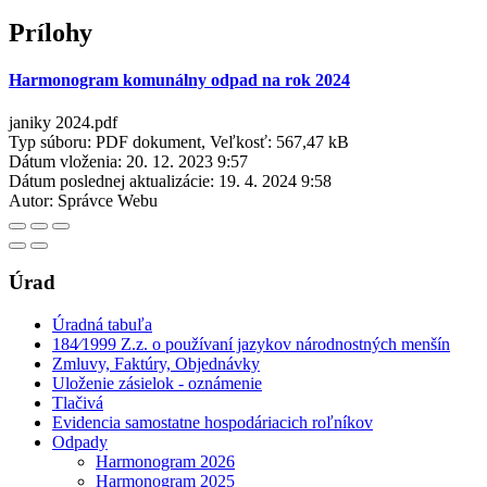
Prílohy
Harmonogram komunálny odpad na rok 2024
janiky 2024.pdf
Typ súboru: PDF dokument, Veľkosť: 567,47 kB
Dátum vloženia:
20. 12. 2023 9:57
Dátum poslednej aktualizácie:
19. 4. 2024 9:58
Autor:
Správce Webu
Úrad
Úradná tabuľa
184⁄1999 Z.z. o používaní jazykov národnostných menšín
Zmluvy, Faktúry, Objednávky
Uloženie zásielok - oznámenie
Tlačivá
Evidencia samostatne hospodáriacich roľníkov
Odpady
Harmonogram 2026
Harmonogram 2025