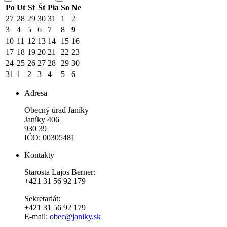
Po
Ut
St
Št
Pia
So
Ne
27
28
29
30
31
1
2
3
4
5
6
7
8
9
10
11
12
13
14
15
16
17
18
19
20
21
22
23
24
25
26
27
28
29
30
31
1
2
3
4
5
6
Adresa
Obecný úrad Janíky
Janíky 406
930 39
IČO: 00305481
Kontakty
Starosta Lajos Berner:
+421 31 56 92 179
Sekretariát:
+421 31 56 92 179
E-mail:
obec@janiky.sk