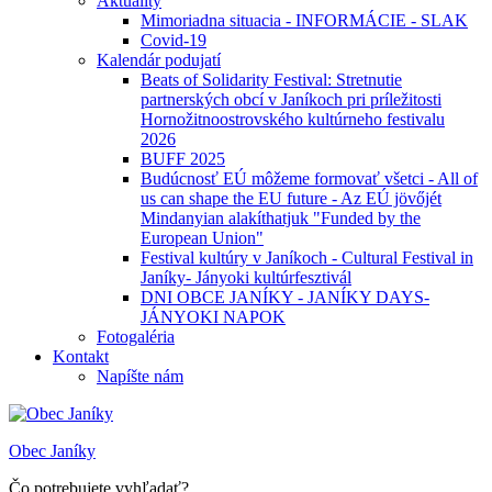
Aktuality
Mimoriadna situacia - INFORMÁCIE - SLAK
Covid-19
Kalendár podujatí
Beats of Solidarity Festival: Stretnutie
partnerských obcí v Janíkoch pri príležitosti
Hornožitnoostrovského kultúrneho festivalu
2026
BUFF 2025
Budúcnosť EÚ môžeme formovať všetci - All of
us can shape the EU future - Az EÚ jövőjét
Mindanyian alakíthatjuk "Funded by the
European Union"
Festival kultúry v Janíkoch - Cultural Festival in
Janíky- Jányoki kultúrfesztivál
DNI OBCE JANÍKY - JANÍKY DAYS-
JÁNYOKI NAPOK
Fotogaléria
Kontakt
Napíšte nám
Obec Janíky
Čo potrebujete vyhľadať?