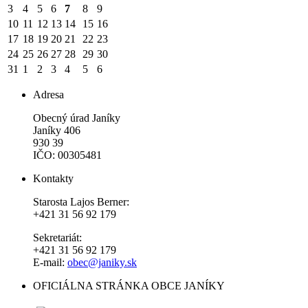
3
4
5
6
7
8
9
10
11
12
13
14
15
16
17
18
19
20
21
22
23
24
25
26
27
28
29
30
31
1
2
3
4
5
6
Adresa
Obecný úrad Janíky
Janíky 406
930 39
IČO: 00305481
Kontakty
Starosta Lajos Berner:
+421 31 56 92 179
Sekretariát:
+421 31 56 92 179
E-mail:
obec@janiky.sk
OFICIÁLNA STRÁNKA OBCE JANÍKY