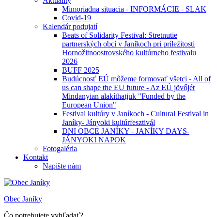
Aktuality
Mimoriadna situacia - INFORMÁCIE - SLAK
Covid-19
Kalendár podujatí
Beats of Solidarity Festival: Stretnutie
partnerských obcí v Janíkoch pri príležitosti
Hornožitnoostrovského kultúrneho festivalu
2026
BUFF 2025
Budúcnosť EÚ môžeme formovať všetci - All of
us can shape the EU future - Az EÚ jövőjét
Mindanyian alakíthatjuk "Funded by the
European Union"
Festival kultúry v Janíkoch - Cultural Festival in
Janíky- Jányoki kultúrfesztivál
DNI OBCE JANÍKY - JANÍKY DAYS-
JÁNYOKI NAPOK
Fotogaléria
Kontakt
Napíšte nám
Obec Janíky
Čo potrebujete vyhľadať?