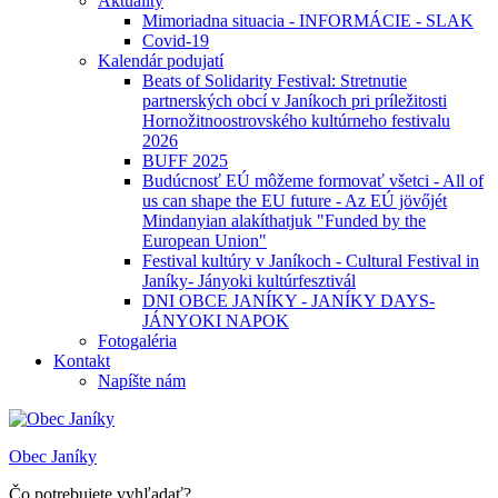
Aktuality
Mimoriadna situacia - INFORMÁCIE - SLAK
Covid-19
Kalendár podujatí
Beats of Solidarity Festival: Stretnutie
partnerských obcí v Janíkoch pri príležitosti
Hornožitnoostrovského kultúrneho festivalu
2026
BUFF 2025
Budúcnosť EÚ môžeme formovať všetci - All of
us can shape the EU future - Az EÚ jövőjét
Mindanyian alakíthatjuk "Funded by the
European Union"
Festival kultúry v Janíkoch - Cultural Festival in
Janíky- Jányoki kultúrfesztivál
DNI OBCE JANÍKY - JANÍKY DAYS-
JÁNYOKI NAPOK
Fotogaléria
Kontakt
Napíšte nám
Obec Janíky
Čo potrebujete vyhľadať?