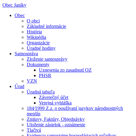
Obec Janíky
Obec
O obci
Základné informácie
História
Wikipédia
Organizácie
Úradné hodiny
Samospráva
Zloženie samosprávy
Dokumenty
Uznesenia zo zasadnutí OZ
PHSR
VZN
Úrad
Úradná tabuľa
Záverečný účet
Verejná vyhláška
184⁄1999 Z.z. o používaní jazykov národnostných
menšín
Zmluvy, Faktúry, Objednávky
Uloženie zásielok - oznámenie
Tlačivá
Evidencia samostatne hospodáriacich roľníkov