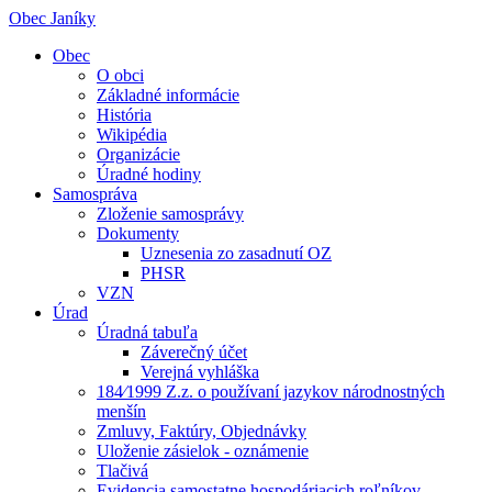
Obec Janíky
Obec
O obci
Základné informácie
História
Wikipédia
Organizácie
Úradné hodiny
Samospráva
Zloženie samosprávy
Dokumenty
Uznesenia zo zasadnutí OZ
PHSR
VZN
Úrad
Úradná tabuľa
Záverečný účet
Verejná vyhláška
184⁄1999 Z.z. o používaní jazykov národnostných
menšín
Zmluvy, Faktúry, Objednávky
Uloženie zásielok - oznámenie
Tlačivá
Evidencia samostatne hospodáriacich roľníkov