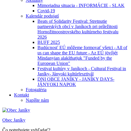
Aktuality
Mimoriadna situacia - INFORMÁCIE - SLAK
Covid-19
Kalendár podujatí
Beats of Solidarity Festival: Stretnutie
partnerských obcí v Janíkoch pri príležitosti
Hornožitnoostrovského kultúrneho festivalu
2026
BUFF 2025
Budúcnosť EÚ môžeme formovať všetci - All of
us can shape the EU future - Az EÚ jövőjét
Mindanyian alakíthatjuk "Funded by the
European Union"
Festival kultúry v Janíkoch - Cultural Festival in
Janíky- Jányoki kultúrfesztivál
DNI OBCE JANÍKY - JANÍKY DAYS-
JÁNYOKI NAPOK
Fotogaléria
Kontakt
Napíšte nám
Obec Janíky
Čo potrebujete vyhľadať?