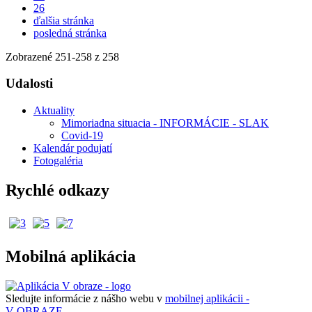
26
ďalšia stránka
posledná stránka
Zobrazené
251
-
258
z 258
Udalosti
Aktuality
Mimoriadna situacia - INFORMÁCIE - SLAK
Covid-19
Kalendár podujatí
Fotogaléria
Rychlé odkazy
Mobilná aplikácia
Sledujte informácie z nášho webu v
mobilnej aplikácii -
V OBRAZE.