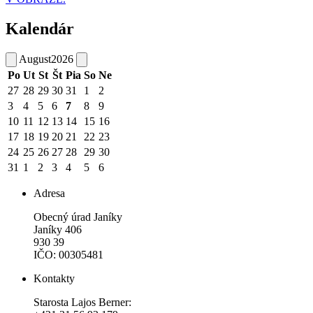
Kalendár
August
2026
Po
Ut
St
Št
Pia
So
Ne
27
28
29
30
31
1
2
3
4
5
6
7
8
9
10
11
12
13
14
15
16
17
18
19
20
21
22
23
24
25
26
27
28
29
30
31
1
2
3
4
5
6
Adresa
Obecný úrad Janíky
Janíky 406
930 39
IČO: 00305481
Kontakty
Starosta Lajos Berner: