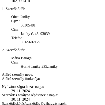
102,90 EUR
1. Szerződő fél:
Obec Janíky
Cjsz.:
00305481
Cím:
Janíky č. 43, 93039
Telefon:
031/5692179
2. Szerződő fél:
Márta Balogh
Cím:
Horné Janíky 235,Janíky
Aláíró személy neve:
Aláíró személy funkciója:
Nyilvánosságra hozás napja:
29. 11. 2024
Szerződés hatályba lépésének a napja:
30. 11. 2024
Szerződéskötés/szerződés jóváhagyás napja: