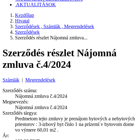
AKTUALITÁSOK
Kezdőlap
Hivatal
Szerződések , Számlák , Megrendelések
Szerződések
Szerződés részlet Nájomná zmluva...
Szerződés részlet Nájomná
zmluva č.4/2024
Számlák
|
Megrendelések
Szerződés száma:
Nájomná zmluva č.4/2024
Megnevezés:
Nájomná zmluva č.4/2024
Szerződés tárgya:
Predmetom tejto zmluvy je prenájom bytových a nebytových
priestorov : 3-izbový byt číslo 1 na prízemí v bytovom dome
vo výmere 60,01 m2 .
Ár: