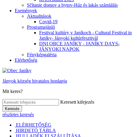
Sčítanie domov a bytov-Ház és lakás számlálás
Események
Aktualitások
Covid-19
Programajánló
Festival kultúry v Janíkoch - Cultural Festival in
Janíky- Jányoki kultúrfesztivál
DNI OBCE JANÍKY - JANÍKY DAYS-
JÁNYOKI NAPOK
Fényképgaléria
Elérhetőség
Jányok község hivatalos honlapja
Mit keres?
Keresett kifejezés
Keresés
részletes keresés
ELÉRHETŐSÉG
HIRDETÖ TÁBLA
HULLADÉK ELSZÁLLÍTÁSA