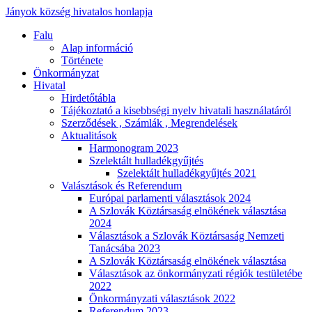
Jányok község hivatalos honlapja
Falu
Alap információ
Története
Önkormányzat
Hivatal
Hirdetőtábla
Tájékoztató a kisebbségi nyelv hivatali használatáról
Szerződések , Számlák , Megrendelések
Aktualitások
Harmonogram 2023
Szelektált hulladékgyűjtés
Szelektált hulladékgyűjtés 2021
Valásztások és Referendum
Európai parlamenti választások 2024
A Szlovák Köztársaság elnökének választása
2024
Választások a Szlovák Köztársaság Nemzeti
Tanácsába 2023
A Szlovák Köztársaság elnökének választása
Választások az önkormányzati régiók testületébe
2022
Önkormányzati választások 2022
Referendum 2023