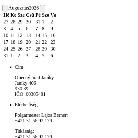
Augusztus
2026
Hé
Ke
Sze
Csü
Pé
Szo
Va
27
28
29
30
31
1
2
3
4
5
6
7
8
9
10
11
12
13
14
15
16
17
18
19
20
21
22
23
24
25
26
27
28
29
30
31
1
2
3
4
5
6
Cím
Obecný úrad Janíky
Janíky 406
930 39
IČO: 00305481
Elérhetőség
Polgármester Lajos Berner:
+421 31 56 92 179
Titkárság:
+421 31 56 92 179