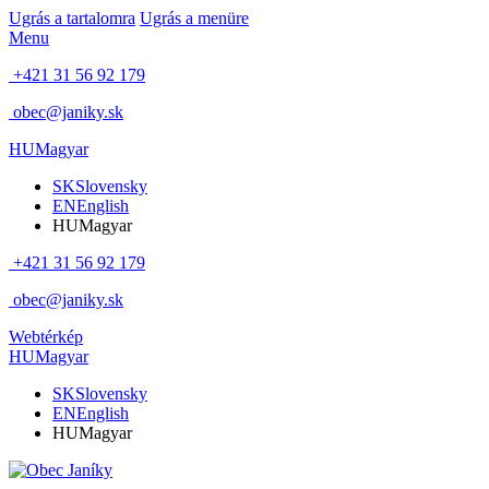
Ugrás a tartalomra
Ugrás a menüre
Menu
+421 31 56 92 179
obec@janiky.sk
HU
Magyar
SK
Slovensky
EN
English
HU
Magyar
+421 31 56 92 179
obec@janiky.sk
Webtérkép
HU
Magyar
SK
Slovensky
EN
English
HU
Magyar