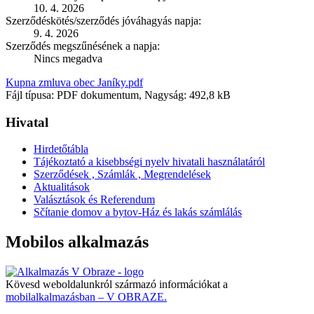
10. 4. 2026
Szerződéskötés/szerződés jóváhagyás napja:
9. 4. 2026
Szerződés megszűnésének a napja:
Nincs megadva
Kupna zmluva obec Janíky.pdf
Fájl típusa: PDF dokumentum, Nagyság: 492,8 kB
Hivatal
Hirdetőtábla
Tájékoztató a kisebbségi nyelv hivatali használatáról
Szerződések , Számlák , Megrendelések
Aktualitások
Valásztások és Referendum
Sčítanie domov a bytov-Ház és lakás számlálás
Mobilos alkalmazás
Kövesd weboldalunkról származó információkat a
mobilalkalmazásban – V OBRAZE.