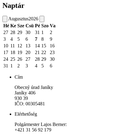
Naptár
Augusztus
2026
Hé
Ke
Sze
Csü
Pé
Szo
Va
27
28
29
30
31
1
2
3
4
5
6
7
8
9
10
11
12
13
14
15
16
17
18
19
20
21
22
23
24
25
26
27
28
29
30
31
1
2
3
4
5
6
Cím
Obecný úrad Janíky
Janíky 406
930 39
IČO: 00305481
Elérhetőség
Polgármester Lajos Berner:
+421 31 56 92 179