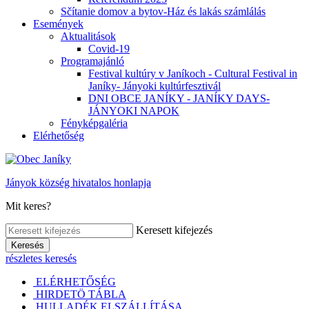
Sčítanie domov a bytov-Ház és lakás számlálás
Események
Aktualitások
Covid-19
Programajánló
Festival kultúry v Janíkoch - Cultural Festival in
Janíky- Jányoki kultúrfesztivál
DNI OBCE JANÍKY - JANÍKY DAYS-
JÁNYOKI NAPOK
Fényképgaléria
Elérhetőség
Jányok község hivatalos honlapja
Mit keres?
Keresett kifejezés
Keresés
részletes keresés
ELÉRHETŐSÉG
HIRDETÖ TÁBLA
HULLADÉK ELSZÁLLÍTÁSA