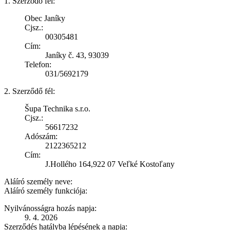
1. Szerződő fél:
Obec Janíky
Cjsz.:
00305481
Cím:
Janíky č. 43, 93039
Telefon:
031/5692179
2. Szerződő fél:
Šupa Technika s.r.o.
Cjsz.:
56617232
Adószám:
2122365212
Cím:
J.Hollého 164,922 07 Veľké Kostoľany
Aláíró személy neve:
Aláíró személy funkciója:
Nyilvánosságra hozás napja:
9. 4. 2026
Szerződés hatályba lépésének a napja: