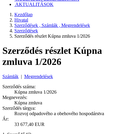
AKTUALITÁSOK
Kezdőlap
Hivatal
Szerződések , Számlák , Megrendelések
Szerződések
Szerződés részlet Kúpna zmluva 1/2026
Szerződés részlet Kúpna
zmluva 1/2026
Számlák
|
Megrendelések
Szerződés száma:
Kúpna zmluva 1/2026
Megnevezés:
Kúpna zmluva
Szerződés tárgya:
Rozvoj odpadového a obehového hospodárstva
Ár:
33 677,40 EUR