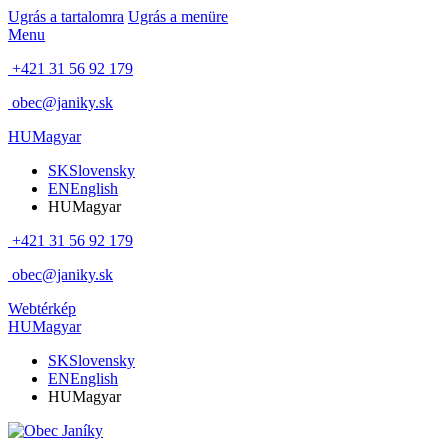
Ugrás a tartalomra
Ugrás a menüre
Menu
+421 31 56 92 179
obec@janiky.sk
HU
Magyar
SK
Slovensky
EN
English
HU
Magyar
+421 31 56 92 179
obec@janiky.sk
Webtérkép
HU
Magyar
SK
Slovensky
EN
English
HU
Magyar