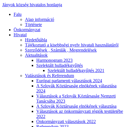
Jányok község hivatalos honlapja
Falu
Alap információ
Története
Önkormányzat
Hivatal
Hirdetőtábla
Tájékoztató a kisebbségi nyelv hivatali használatáról
Szerződések , Számlák , Megrendelések
Aktualitások
Harmonogram 2023
Szelektált hulladékgyűjtés
Szelektált hulladékgyűjtés 2021
Valásztások és Referendum
Európai parlamenti választások 2024
A Szlovák Köztársaság elnökének választása
2024
Választások a Szlovák Köztársaság Nemzeti
Tanácsába 2023
A Szlovák Köztársaság elnökének választása
Választások az önkormányzati régiók testületébe
2022
Önkormányzati választások 2022
Referendum 2023