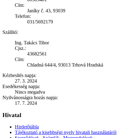
Cím:
Janíky č. 43, 93039
Telefon:
031/5692179
Szállító:
Ing. Takács Tibor
Cjsz.:
43682561
Cím:
Chladná 644/4, 93013 Trhová Hradská
Kézbesítés napja:
27. 3. 2024
Esedékesség napja:
Nincs megadva
Nyilvánosságra hozás napja:
17. 7. 2024
Hivatal
Hirdetőtábla
Tájékoztató a kisebbségi nyelv hivatali használatáról
Szerződések , Számlák , Megrendelések