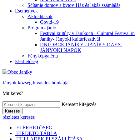
Sčítanie domov a bytov-Ház és lakás számlálás
Események
Aktualitások
Covid-19
Programajánló
Festival kultúry v Janíkoch - Cultural Festival in
Janíky- Jányoki kultúrfesztivál
DNI OBCE JANÍKY - JANÍKY DAYS-
JÁNYOKI NAPOK
Fényképgaléria
Elérhetőség
Jányok község hivatalos honlapja
Mit keres?
Keresett kifejezés
Keresés
részletes keresés
ELÉRHETŐSÉG
HIRDETÖ TÁBLA
HULLADÉK ELSZÁLLÍTÁSA