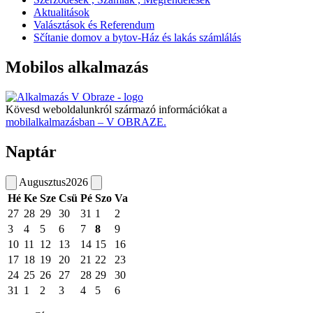
Aktualitások
Valásztások és Referendum
Sčítanie domov a bytov-Ház és lakás számlálás
Mobilos alkalmazás
Kövesd weboldalunkról származó információkat a
mobilalkalmazásban – V OBRAZE.
Naptár
Augusztus
2026
Hé
Ke
Sze
Csü
Pé
Szo
Va
27
28
29
30
31
1
2
3
4
5
6
7
8
9
10
11
12
13
14
15
16
17
18
19
20
21
22
23
24
25
26
27
28
29
30
31
1
2
3
4
5
6