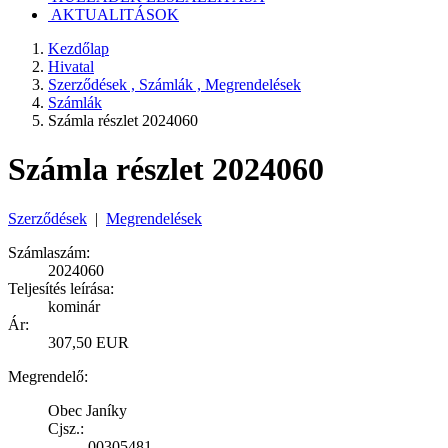
AKTUALITÁSOK
Kezdőlap
Hivatal
Szerződések , Számlák , Megrendelések
Számlák
Számla részlet 2024060
Számla részlet 2024060
Szerződések
|
Megrendelések
Számlaszám:
2024060
Teljesítés leírása:
kominár
Ár:
307,50 EUR
Megrendelő:
Obec Janíky
Cjsz.:
00305481