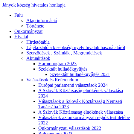
Jányok község hivatalos honlapja
Falu
Alap információ
Története
Önkormányzat
Hivatal
Hirdetőtábla
Tájékoztató a kisebbségi nyelv hivatali használatáról
Szerződések , Számlák , Megrendelések
Aktualitások
Harmonogram 2023
Szelektált hulladékgyűjtés
Szelektált hulladékgyűjtés 2021
Valásztások és Referendum
Európai parlamenti választások 2024
A Szlovák Köztársaság elnökének választása
2024
Választások a Szlovák Köztársaság Nemzeti
Tanácsába 2023
A Szlovák Köztársaság elnökének választása
Választások az önkormányzati régiók testületébe
2022
Önkormányzati választások 2022
Referendum 2023