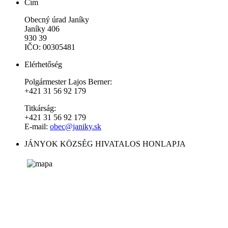
Cím
Obecný úrad Janíky
Janíky 406
930 39
IČO: 00305481
Elérhetőség
Polgármester Lajos Berner:
+421 31 56 92 179
Titkárság:
+421 31 56 92 179
E-mail:
obec@janiky.sk
JÁNYOK KÖZSÉG HIVATALOS HONLAPJA