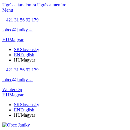
Ugrás a tartalomra
Ugrás a menüre
Menu
+421 31 56 92 179
obec@janiky.sk
HU
Magyar
SK
Slovensky
EN
English
HU
Magyar
+421 31 56 92 179
obec@janiky.sk
Webtérkép
HU
Magyar
SK
Slovensky
EN
English
HU
Magyar